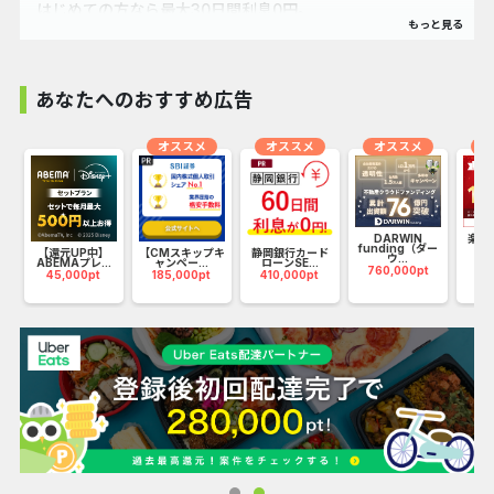
はじめての方なら最大30日間利息0円。
原則WEB完結でお申し込み可能。
あなたへのおすすめ広告
オススメ
オススメ
オススメ
オ
ネ
DARWIN
楽天
funding（ダー
開
【還元UP中】
【CMスキップキ
静岡銀行カード
ウ...
95
ABEMAプレ...
ャンペー...
ローンSE...
760,000pt
45,000pt
185,000pt
410,000pt