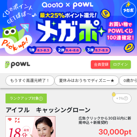
会員登録
ログイン
もうすぐ高還元終了！
夏休みはおうちでディズニー★
0歳か
ランクアップ対象
+1％
アイフル キャッシングローン
広告クリックから30日以内に新
規申込＋新規契約
30,000pt