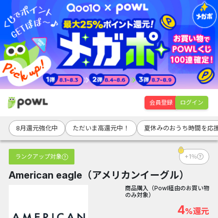
会員登録
ログイン
8月還元強化中
ただいま高還元中！
夏休みのおうち時間を応
ランクアップ対象
+1％
American eagle（アメリカンイーグル）
商品購入（Powl経由のお買い物
のみ対象）
4
%還元