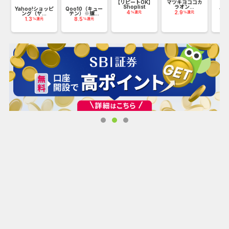
ホ
【リピートOK】
マツキヨココカ
【
Shoplist
ラオン...
用】
Yahoo!ショッピ
Qoo10（キュー
4
2.9
0
%還元
%還元
ング（ヤ...
テン）※購...
1.3
8.5
%還元
%還元