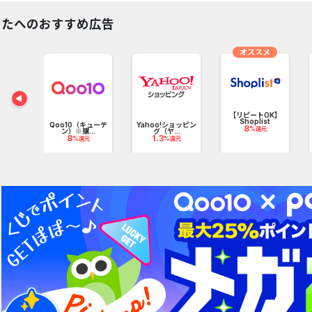
なたへのおすすめ広告
オススメ
ター通
..
元
【リピートOK】
Shoplist
Qoo10（キューテ
Yahoo!ショッピン
8
%還元
ン）※購...
グ（ヤ...
8
1.3
%還元
%還元