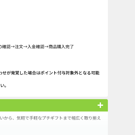
キャンペー...
And_ロードモバイル_SUR...
nding（ダーウ...
Berry Factory Tycoon（...
ank（オルタナ...
iOS_パズル＆コンクエス...
の確認→注文→入金確認→商品購入完了
（1取引1...
And_パズル＆コンクエス...
「口座開設」
And_スーパーラッキーカ...
わせが発覚した場合はポイント付与対象外となる可能
nding（ダーウ...
iOS_エバーテイル_3日間...
さい。
ーチ【男性...
And_タイトーオンライン...
】みずほ銀...
iOS_ロイヤルマッチ_SUR...
祝いから、気軽で手軽なプチギフトまで幅広く取り揃え