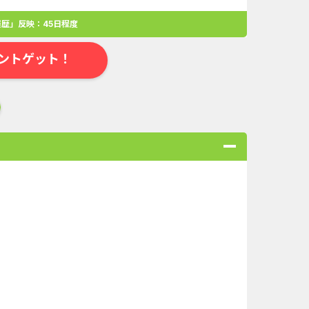
歴」反映：45日程度
ントゲット！
合
無料・カンタン
高ポイント
ゲーム
アプリ
クレジットカ
ローンSE...
Double Number Merging...
ABEMAプレ...
iOS_スーパーラッキーカ...