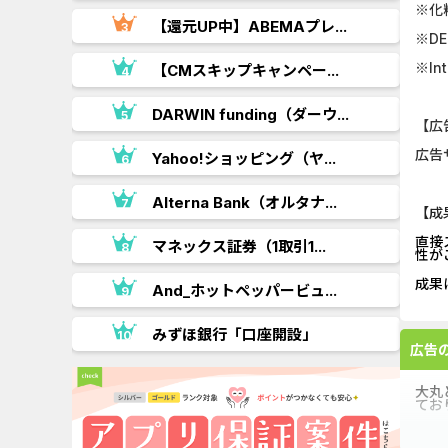
※化
【還元UP中】ABEMAプレ...
※D
※Int
【CMスキップキャンペー...
.
DARWIN funding（ダーウ...
【広
広告
Yahoo!ショッピング（ヤ...
Alterna Bank（オルタナ...
【成
直接
..
マネックス証券（1取引1...
性が
成果
And_ホットペッパービュ...
みずほ銀行「口座開設」
広告
大丸
てお