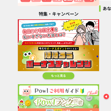
あ
特集・キャンペーン
オススメ
ホームセン
販 DC.
2.4
%還
PELLE
ROPE
MORBIDA（ペッ
PICNIC（ロペピ
ラーメンとつけ麺
レ...
ク...
の通販...
14
6.4
%還元
%還元
4.8
%還元
もっと見る