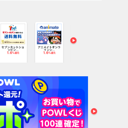
セブンネットショ
アニメイトオンラ
au PAYマーケット
Jackery ポ
ッピン...
インシ...
1
ル電源
%還元
1.6
1.6
3
%還元
%還元
%還元