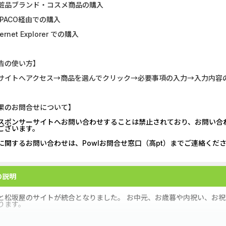
粧品ブランド・コスメ商品の購入
GFS無料特別講座
【CMスキップ
EPACO経由での購入
ernet Explorer での購入
DOOR賃貸
DARWIN fu
グリーン・ワークホース...
Alterna B
告の使い方】
サイトへアクセス→商品を選んでクリック→必要事項の入力→入力内容
【Ipsos iSay】アンケー...
マネックス証券
Nielsen（ニールセン）...
みずほ銀行
果のお問合せについて】
スポンサーサイトへお問い合わせすることは禁止されており、お問い合
Wood Block Jam（レベル...
DARWIN fu
ございます。
に関するお問い合わせは、Powlお問合せ窓口（高pt）までご連絡くだ
ホットペッパーグルメ［...
ポケットリサ
Nielsen（ニールセン）...
【リピートOK
の説明
と松坂屋のサイトが統合となりました。 お中元、お歳暮や内祝い、お
ります。