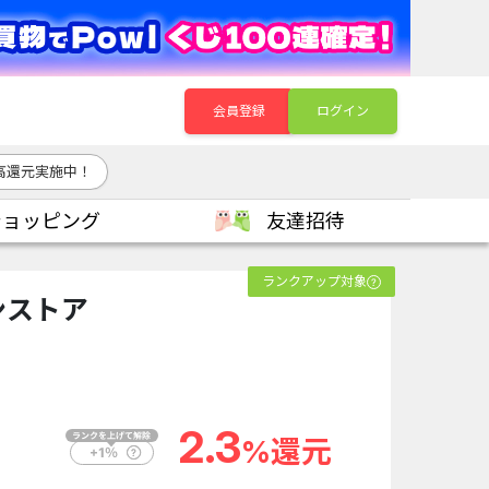
会員登録
ログイン
高還元実施中！
ショッピング
友達招待
ランクアップ対象
ンストア
2.3
%還元