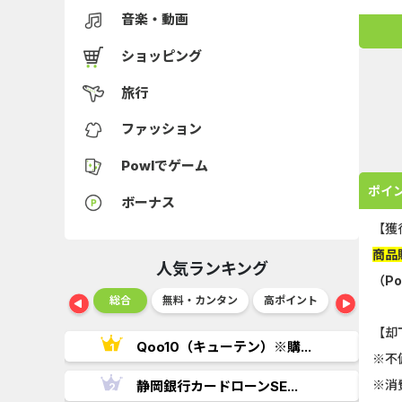
音楽・動画
ショッピング
旅行
ファッション
Powlでゲーム
ポイ
ボーナス
【獲
商品
人気ランキング
（P
ショッピング
総合
無料・カンタン
高ポイント
ゲーム
【却
..
Qoo10（キューテン）※購...
※不
※消
.
静岡銀行カードローンSE...