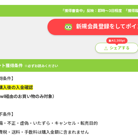
「獲得審査中」反映：即時～3日程度
「獲得履
新規会員登録をしてポイ
最大3,300pt
シェアする
ント獲得条件
※必ずお読みください
得条件】
購入後の入金確認
owl経由のお買い物のみ対象）
アプリ
クレジットカード
金融
生活
ショッピング
総
下条件】
Double Number Merging...
静岡銀行カード
備・不正・虚偽・いたずら・キャンセル・転売目的
費税・送料・手数料は購入金額に含まれません
U-NEXT_無料お試し登録
【還元UP中】