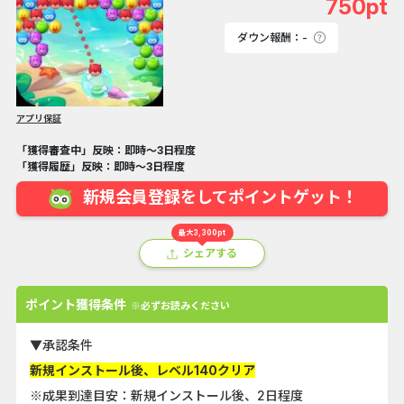
750pt
ダウン報酬：-
アプリ保証
「獲得審査中」反映：即時～3日程度
「獲得履歴」反映：即時～3日程度
新規会員登録をしてポイントゲット！
最大3,300pt
シェアする
ポイント獲得条件
※必ずお読みください
▼承認条件
新規インストール後、レベル140クリア
※成果到達目安：新規インストール後、2日程度