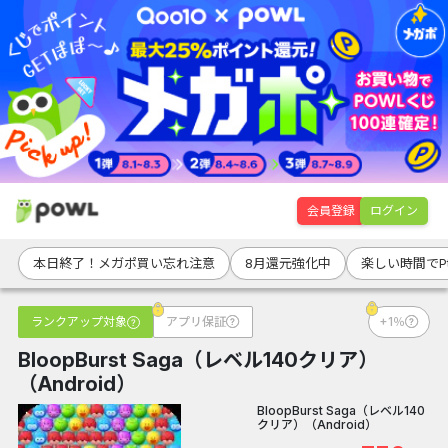
会員登録
ログイン
本日終了！メガポ買い忘れ注意
8月還元強化中
楽しい時間でP
ランクアップ対象
アプリ保証
+1％
BloopBurst Saga（レベル140クリア）
（Android）
BloopBurst Saga（レベル140
クリア）（Android）