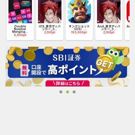
1、楽しくてやりがいのあるバブルレベルが数百種類
2、難しいステージを突破するのに役立つ特別なパワーアッ
.
プ
3、愛らしいキャラクターとキュートなアニメーション
Double
iOS_東京ディバ
キングショット
And_東京ディバ
And
Number
ンカー_3...
（iOS）...
ンカー_3...
ン
Merging...
2,100pt
153,000pt
2,100pt
8
4、毎日の報酬とサプライズイベント
5,600pt