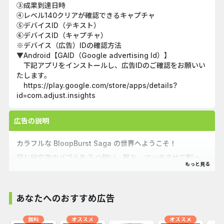
③成果到達日時
④レベル140クリアが確認できるキャプチャ
⑤デバイスID（テキスト）
⑥デバイスID（キャプチャ）
※デバイス（広告）IDの確認方法
▼Android【GAID（Google advertising Id）】
下記アプリをインストールし、広告IDのご確認をお願いい
たします。
https://play.google.com/store/apps/details?
id=com.adjust.insights
広告の説明
カラフルな BloopBurst Saga の世界へようこそ！
同じ絵文字のバブルを 3 つ狙い、撃ち、マッチさせて割っ
て、閉じ込められた生き物たちを救出しましょう！
綿密に練り上げられた数百ものレベルとエキサイティングな
バブルパズル。すべてをクリアするには、賢い戦略と鋭いシ
あなたへのおすすめ広告
ュートスキルが必要です！
ゲームの特徴：
無料
オススメ
オススメ