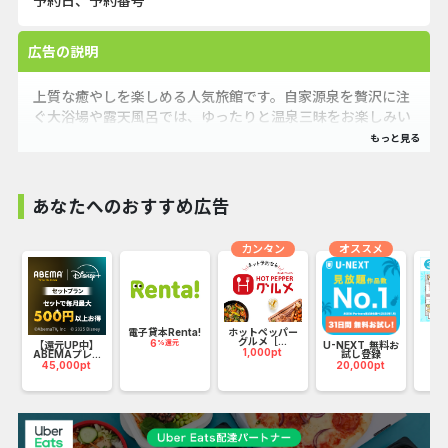
予約日、予約番号
広告の説明
上質な癒やしを楽しめる人気旅館です。自家源泉を贅沢に注
ぐ大浴場や露天風呂では、ゆったりと温泉三昧をお楽しみい
ただけます。
露天風呂付客室をはじめ、多彩なお部屋をご用意しており、
旅のスタイルに合わせてお選びいただけるのも魅力です。
あなたへのおすすめ広告
夕食には、山梨の旬の食材をふんだんに使った会席料理をご
カンタン
オススメ
用意し、多くのお客様から高い評価をいただいています。
さらに、朝食では種類豊富なバイキングをご提供しており、
こちらもご満足の声を多数頂戴しています。
ネ
電子貸本Renta!
ホットペッパー
D
グルメ［...
6
21
%還元
【還元UP中】
U-NEXT_無料お
1,000pt
ABEMAプレ...
試し登録
毎晩開催される「慶山太鼓ショー」では、迫力ある演奏を間
45,000pt
20,000pt
近で楽しめ、旅の思い出をより一層華やかに彩ります。
落ち着いた和室でくつろぎながら、温泉・料理・おもてなし
がそろった心安らぐひとときをお過ごしいただけます。