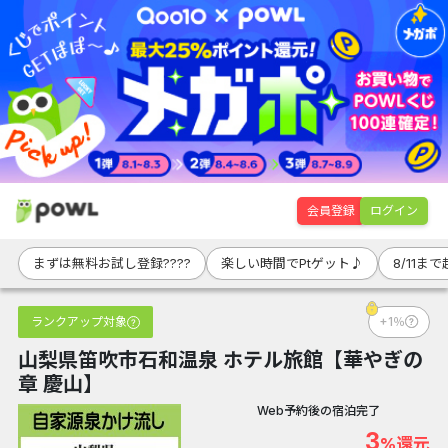
会員登録
ログイン
まずは無料お試し登録????
楽しい時間でPtゲット♪
8/11ま
ランクアップ対象
+1％
山梨県笛吹市石和温泉 ホテル旅館【華やぎの
章 慶山】
Web予約後の宿泊完了
3
%還元