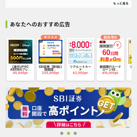
電気は、どこで、誰が、どんな想いでつくったかを知ること
で、日常の選択が社会を変える力になります。
あなたの“電気を選ぶ”という行動が、再エネ普及と地域の未
あなたへのおすすめ広告
来を支えます。
オススメ
超高還元
〈ポイント〉
・再生可能エネルギー（再エネ）100％の「顔の見える電
力」サービス
・応援したい発電所を選んで、寄付することができる
ド
【還元UP中】
SBI証券【新規口
リクルートカー
静岡銀行カード
マネ
ABEMAプレ...
座開設...
ド
ローンSE...
（1
45,000pt
235,000pt
62,000pt
410,000pt
17
・環境配慮だけでなく、電気代の見直しや地域貢献も実現
・SDGsへの具体的な取り組みとして最適
〈こんな方にオススメ〉
・CO2排出削減に貢献したいなど、環境意識の高い個人・家
庭
・毎月の電気代を見直したい方、電力コストを抑えたい方
・引っ越しを機に、エコで安心な電力プランを検討している