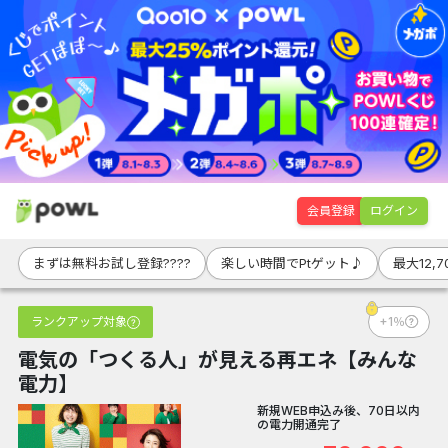
会員登録
ログイン
まずは無料お試し登録????
楽しい時間でPtゲット♪
最大12,
ランクアップ対象
+1％
電気の「つくる人」が見える再エネ【みんな
電力】
新規WEB申込み後、70日以内
の電力開通完了