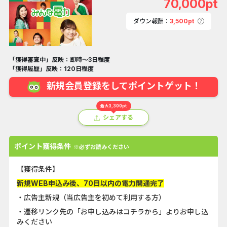
70,000pt
ダウン報酬：
3,500pt
「獲得審査中」反映：即時～3日程度
「獲得履歴」反映：120日程度
新規会員登録をしてポイントゲット！
最大3,300pt
シェアする
ポイント獲得条件
※必ずお読みください
【獲得条件】
新規WEB申込み後、70日以内の電力開通完了
・広告主新規（当広告主を初めて利用する方）
・遷移リンク先の「お申し込みはコチラから」よりお申し込
みください