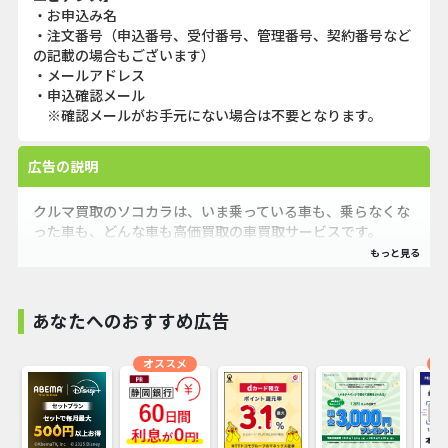
・お申込み名
・注文番号（申込番号、受付番号、管理番号、契約番号など
の記載の場合もございます）
・メールアドレス
・申込確認メール
※確認メールがお手元にない場合は不要となります。
広告の説明
クルマ買取のソコカラは、いま乗っている車も、乗らなくな
った車も、どんな車も高価買取の車買取サービスです。
手続きはぜんぶ丸投げ、ぜんぶ無料、全国どこでも無料で引
き取りに伺います。
あなたへのおすすめ広告
■ソコカラならではの強み
1.「電話」と「出張」で最適査定
オススメ
オ
電話査定か、出張査定か、より高く買い取れる方の査定方法
を提案するソコカラ独自の２WAY査定を実施しております。
「電話査定」では出張コストを抑えられる分を買取金額に還