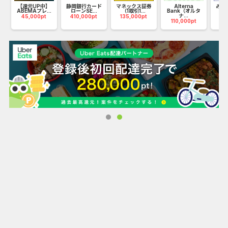
元し、高価買取を実現します。
キ
【還元UP中】
静岡銀行カード
マネックス証券
Alterna
みず
ABEMAプレ...
ローンSE...
（1取引1...
Bank（オルタ
ナ...
45,000pt
410,000pt
135,000pt
75
一方で、オプションや装備などで買取金額が高くなりそうな
110,000pt
お車は「出張査定」で現車を確認することで、高価買取を実
現します。
2．独自の流通網で中間コストを徹底カット
世界１１０カ国・３１，０００社以上が参加する中古車オー
クションの自社運営と、
全国３１か所の物流拠点により、本来かかるはずの中間コス
トをカット。
その分を買取金額に還元することで高価買取を実現いたしま
す。
■サービス実績
創業２７年、累計取扱台数１００万台越え、２０２４年度取
扱台数１０万台越え。
これが、お客様に選ばれ続けてきた何よりの証です。