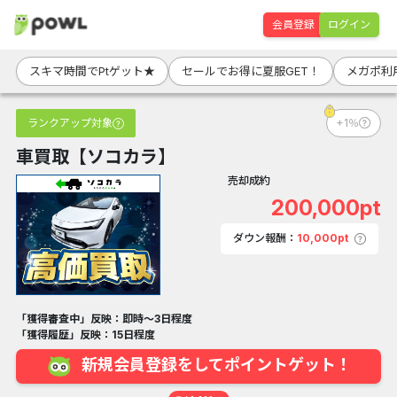
会員登録
ログイン
スキマ時間でPtゲット★
セールでお得に夏服GET！
メガポ利
ランクアップ対象
+1％
車買取【ソコカラ】
売却成約
200,000pt
ダウン報酬：
10,000pt
「獲得審査中」反映：即時～3日程度
「獲得履歴」反映：15日程度
新規会員登録をしてポイントゲット！