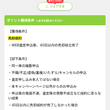
最大3,300pt
シェアする
ポイント獲得条件
※必ずお読みください
【獲得条件】
売却成約
・WEB査定申込後、45日以内の売却成立完了
【却下条件】
・同一車の複数申込
・不備/不正/虚偽/重複/いたずら/キャンセルの申込
・査定申し込み本人ではない場合
・本キャンペーンページ以外からのお申込み
・申込後の電話不通、査定後の買取不成立など成約に至らな
い成果
・45日以内に売却成約が完了しなかった場合