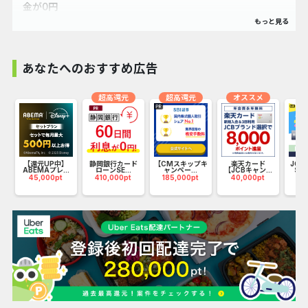
金が0円
・変動費がなく完全固定単価で電気を使った分だけの安心安
全な電気料金プラン
・電力会社の送電網を使って電気をお届け。電気の品質・信
あなたへのおすすめ広告
頼性は今まで通り
・WEBからいつでも簡単お申込み
超高還元
超高還元
オススメ
・定期的に節電キャンペーンなどの企画あり
□再エネ賦課金
【還元UP中】
静岡銀行カード
【CMスキップキ
楽天カード
JCB 
「再生可能エネルギーの固定価格買取制度」によって電力会
ABEMAプレ...
ローンSE...
ャンペー...
【JCBキャン...
SER
45,000pt
410,000pt
185,000pt
40,000pt
11
社等が再エネの買取りに要した費用を、
電気を使用する方が負担するものとなります。
賦課金単価は、毎年度、経済産業大臣によって定められ、毎
年５月分から翌年の４月分の電気料金に適用されます。
□基本料金
電力会社が契約プランごとに設定した固定料金のことです。
電力をまったく使わなかったとしても基本料金は発生し支払
う必要があります。