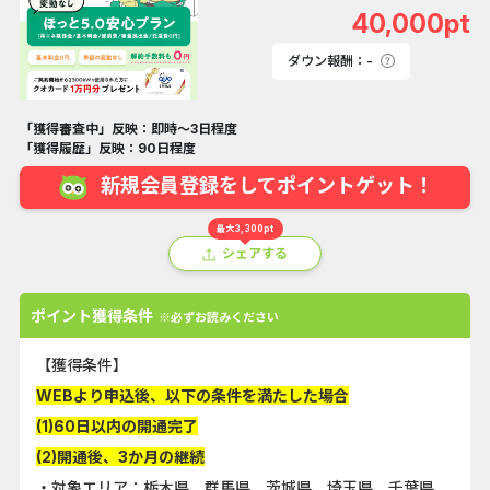
40,000pt
ダウン報酬：-
「獲得審査中」反映：即時～3日程度
「獲得履歴」反映：90日程度
新規会員登録をしてポイントゲット！
最大3,300pt
シェアする
ポイント獲得条件
※必ずお読みください
【獲得条件】
WEBより申込後、以下の条件を満たした場合
(1)60日以内の開通完了
(2)開通後、3か月の継続
・対象エリア：栃木県、群馬県、茨城県、埼玉県、千葉県、