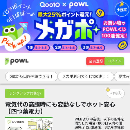
会員登録
ログイン
0歳から口座開設できる！
メガポ利用でくじ100連！！
夏休み
ランクアップ対象
+1％
電気代の高騰時にも変動なしでホット安心
【四つ葉電力】
WEBより申込後、以下の条件を
満たした場合 (1)60日以内の開
通完了 (2)開通後、3か月の継続