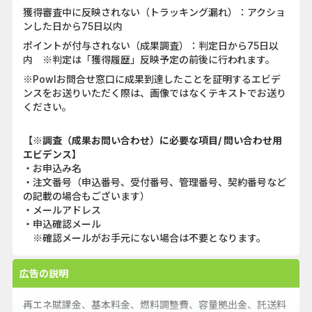
獲得審査中に反映されない（トラッキング漏れ）：アクショ
ンした日から75日以内
ポイントが付与されない（成果調査）：判定日から75日以
内 ※判定は「獲得履歴」反映予定の前後に行われます。
※Powlお問合せ窓口に成果到達したことを証明するエビデ
ンスをお送りいただく際は、画像ではなくテキストでお送り
ください。
【※調査（成果お問い合わせ）に必要な項目/ 問い合わせ用
エビデンス】
・お申込み名
・注文番号（申込番号、受付番号、管理番号、契約番号など
の記載の場合もございます）
・メールアドレス
・申込確認メール
※確認メールがお手元にない場合は不要となります。
広告の説明
再エネ賦課金、基本料金、燃料調整費、容量拠出金、託送料