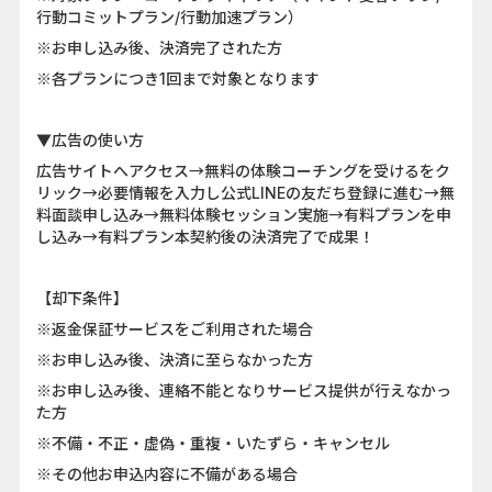
行動コミットプラン/行動加速プラン）
※お申し込み後、決済完了された方
※各プランにつき1回まで対象となります
▼広告の使い方
広告サイトへアクセス→無料の体験コーチングを受けるをク
リック→必要情報を入力し公式LINEの友だち登録に進む→無
料面談申し込み→無料体験セッション実施→有料プランを申
し込み→有料プラン本契約後の決済完了で成果！
【却下条件】
※返金保証サービスをご利用された場合
※お申し込み後、決済に至らなかった方
※お申し込み後、連絡不能となりサービス提供が行えなかっ
た方
※不備・不正・虚偽・重複・いたずら・キャンセル
※その他お申込内容に不備がある場合