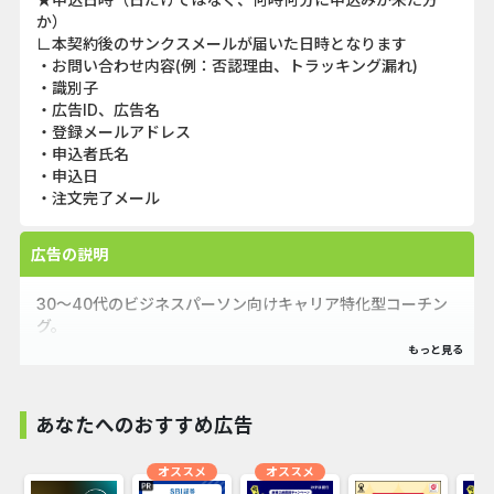
か）
∟本契約後のサンクスメールが届いた日時となります
・お問い合わせ内容(例：否認理由、トラッキング漏れ)
・識別子
・広告ID、広告名
・登録メールアドレス
・申込者氏名
・申込日
・注文完了メール
広告の説明
30〜40代のビジネスパーソン向けキャリア特化型コーチン
グ。
キャリア停滞を突破し、次の10年を描くために、ビジネス経
験豊富なプロコーチが伴走します。
事前面談と体験セッションを経て最適なコーチを選んだ上で
あなたへのおすすめ広告
プラン開始でき、自己理解からゴール設計、行動・内省習慣
まで一気通貫で支援。
オススメ
オススメ
望むキャリアへの一歩を確実に後押しします。