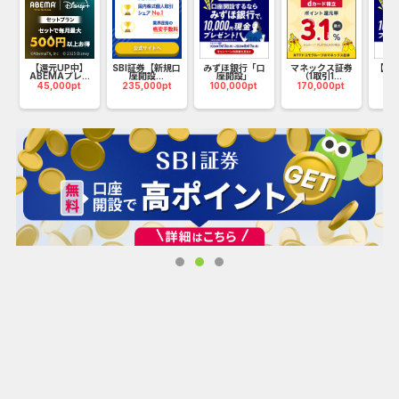
ビジネス経験のある方からも選ばれている信頼性の高いキャ
リアコーチングサービスです。
【還元UP中】
SBI証券【新規口
みずほ銀行「口
マネックス証券
【リ
ABEMAプレ...
座開設...
座開設」
（1取引1...
み
45,000pt
235,000pt
100,000pt
170,000pt
10