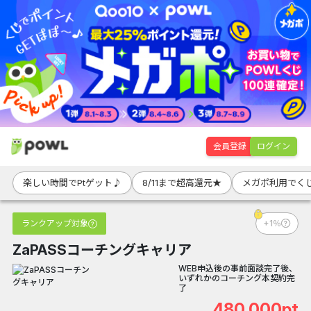
会員登録
ログイン
楽しい時間でPtゲット♪
8/11まで超高還元★
メガポ利用でくじ
ランクアップ対象
+1％
ZaPASSコーチングキャリア
WEB申込後の事前面談完了後、
いずれかのコーチング本契約完
了
480,000pt