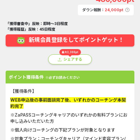
ダウン報酬：
24,000pt
「獲得審査中」反映：即時～3日程度
「獲得履歴」反映：45日程度
新規会員登録をしてポイントゲット！
最大3,300pt
シェアする
ポイント獲得条件
※必ずお読みください
【獲得条件】
WEB申込後の事前面談完了後、いずれかのコーチング本契
約完了
※ZaPASSコーチングキャリアのいずれかの有料プランにお
申し込みいただいた方
※個人向けコーチングの下記プランが対象となります
※対象プラン：コーチングキャリア（マインド変容プラン/