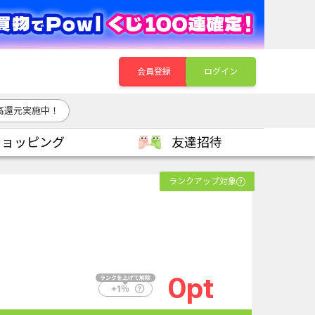
会員登録
ログイン
高還元実施中！
ショッピング
友達招待
ランクアップ対象
0pt