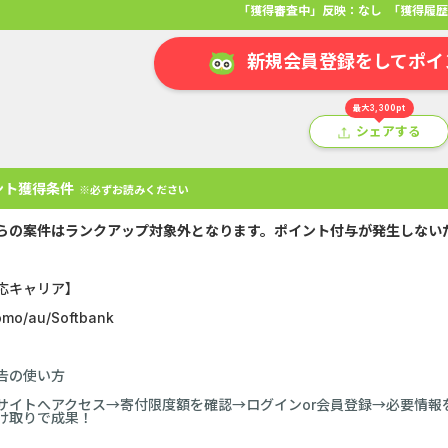
「獲得審査中」反映：なし
「獲得履歴
新規会員登録をしてポイ
最大3,300pt
シェアする
ント獲得条件
※必ずお読みください
らの案件はランクアップ対象外となります。ポイント付与が発生しない
応キャリア】
mo/au/Softbank
アプリ
クレジットカード
金融
生活
ショッピング
総
告の使い方
Double Number Merging...
静岡銀行カード
サイトへアクセス→寄付限度額を確認→ログインor会員登録→必要情
け取りで成果！
U-NEXT_無料お試し登録
【還元UP中】