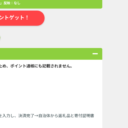
」反映：なし
ントゲット！
ため、ポイント通帳にも記載されません。
合
無料・カンタン
高ポイント
ゲーム
アプリ
クレジットカ
ローンSE...
Double Number Merging...
報を入力し、決済完了→自治体から返礼品と寄付証明書
ABEMAプレ...
iOS_スーパーラッキーカ...