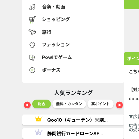
音楽・動画
ショッピング
旅行
ファッション
Powlでゲーム
ポイ
ボーナス
こち
【対
人気ランキング
doco
ショッピング
総合
無料・カンタン
高ポイント
ゲーム
▼広
..
Qoo10（キューテン）※購...
広告
の受
.
静岡銀行カードローンSE...