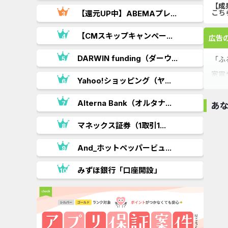
【成
こち
【還元UP中】ABEMAプレ...
.
【CMスキップキャンペー...
広告
DARWIN funding（ダーウ...
「ふ
家電
Yahoo!ショッピング（ヤ...
初め
..
Alterna Bank（オルタナ...
あ
マネックス証券（1取引1...
100%還元
即付
And_ホットペッパービュ...
Trip.com （トリ
ップド...
5
%還元
.
みずほ銀行「口座開設」
【初月100%以上
【還元大幅UP中】
skyticke
還元】ニ...
dアニ...
イチケ..
17,000pt
8,500pt
80pt