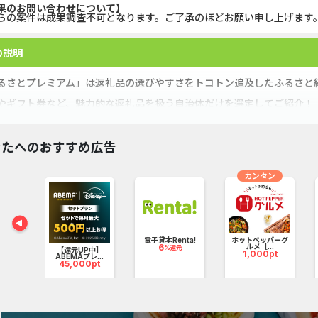
果のお問い合わせについて】
らの案件は成果調査不可となります。ご了承のほどお願い申し上げます
GFS無料特別講座
【CMスキップ
DOOR賃貸
DARWIN fu
の説明
【Ipsos iSay】アンケー...
Alterna B
るさとプレミアム」は返礼品の選びやすさをトコトン追及したふるさと
やギフト券など、魅力的な返礼品を扱う自治体だけを選定してご紹介！
Nielsen（ニールセン）...
マネックス証券
てのふるさと納税でも、「ふるさとプレミアム」なら、人気の返礼品が
Nielsen（ニールセン）...
みずほ銀行
なたへのおすすめ広告
グリーン・ワークホース...
DARWIN fu
与
カンタン
Wood Block Jam（レベル...
ポケットリサ
ホットペッパーグルメ［...
楽天証券（
電子貸本Renta!
ホットペッパーグ
6
ルメ［...
%還元
t（スカ
【還元UP中】
1,000pt
.
ABEMAプレ...
45,000pt