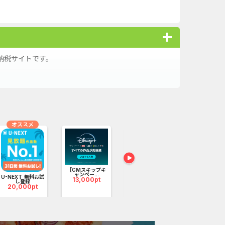
。
キャンペー...
And_ロードモバイル_SUR...
nding（ダーウ...
iOS_パズル＆コンクエス...
ank（オルタナ...
iOS_エバーテイル_3日間...
納税サイトです。
（1取引1...
And_パズル＆コンクエス...
簡単に見つかります！
「口座開設」
And_タイトーオンライン...
nding（ダーウ...
And_ミステリータウン：...
オススメ
無料
ーチ【男性...
Berry Factory Tycoon（...
口座開設のみ）
【還元UP中】パズル＆サ...
【CMスキップキ
【Ipsos iSay】ア
じゃらんnet
ャンペー...
ンケー...
テル・...
U-NEXT_無料お試
13,000pt
3,800pt
1
%還元
し登録
20,000pt