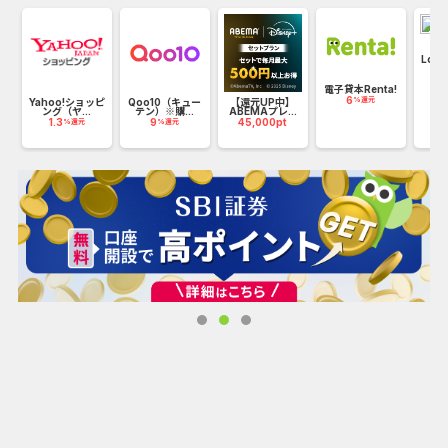
対面占いや電話占いより低価格。無料トライアルや初回割
引などお得な特典が豊富で、価格感度が高いユーザーに人
気。
Loo
22
バ
電子貸本Renta!
・チャット履歴で「あとから見返せる」安心感
6
%還元
Yahoo!ショッピ
Qoo10（キュー
【還元UP中】
ング（ヤ...
テン）※購...
ABEMAプレ...
1.3
9
45,000pt
%還元
%還元
アドバイス内容が記録されるので、後で振り返りやすく、
重要なポイントも見逃しません 。
・深く落ち着いて相談できるコミュニケーション
テキスト送信前にじっくり整えられるので、LINE感覚で手
軽ながらも意味のある相談が可能 。
〈こんな方にオススメ〉
・恋愛・復縁・人間関係に悩みがある人
アンケートによるとチャット占いでは恋愛相談が圧倒的に
多く、利用者の声でも「恋愛に強い占い師が多い」と高評
価。