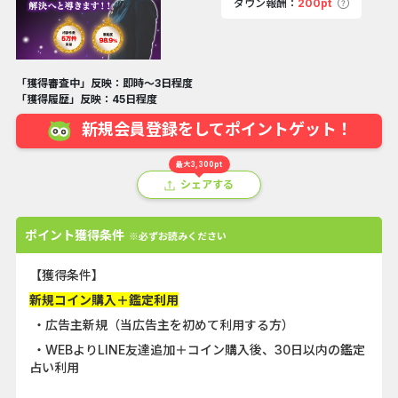
ダウン報酬：
200pt
「獲得審査中」反映：即時～3日程度
「獲得履歴」反映：45日程度
新規会員登録をしてポイントゲット！
最大3,300pt
シェアする
ポイント獲得条件
※必ずお読みください
【獲得条件】
新規コイン購入＋鑑定利用
・広告主新規（当広告主を初めて利用する方）
・WEBよりLINE友達追加＋コイン購入後、30日以内の鑑定
占い利用