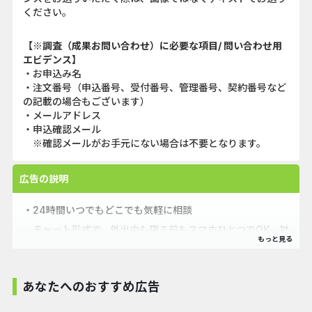
ください。
【※調査（成果お問い合わせ）に必要な項目/ 問い合わせ用
エビデンス】
・お申込み名
・注文番号（申込番号、受付番号、管理番号、契約番号など
の記載の場合もございます）
・メールアドレス
・申込確認メール
※確認メールがお手元にない場合は不要となります。
広告の説明
・24時間いつでもどこでも気軽に相談
チャット形式で、外出中も寝る前もスマホひとつでOK。対
面・電話と違い、場所や時間を選ばない利便性が大きな魅
力。
あなたへのおすすめ広告
・料金が明朗＆コスパ抜群