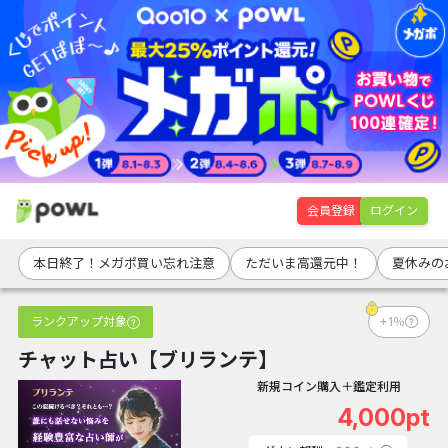
会員登録
ログイン
本日終了！メガポ買い忘れ注意
ただいま高還元中！
夏休みの
ランクアップ対象
+1％
チャット占い【ブリランテ】
新規コイン購入＋鑑定利用
4,000pt