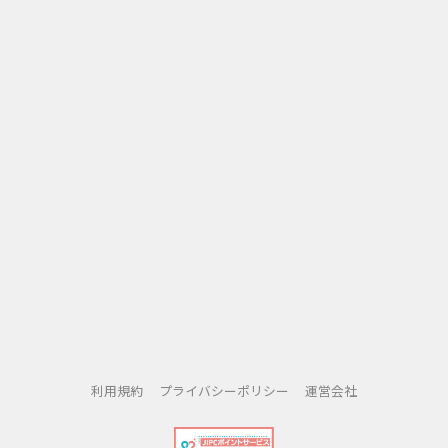
・通勤・育児・家事の隙間時間に相談したい人
移動中や就寝前など、ちょっとした“すきま時間”を有効活
用したい方に最適。
・文章で思いを整理して話したいタイプ
電話でうまく伝えられない人、深堀りした質問がしたい人
に向いています。
・費用を抑えて体験してみたい初心者
初回無料特典やお手頃価格で、初めてチャット占いを試す
ユーザーにもおすすめ。
利用規約
プライバシーポリシー
運営会社