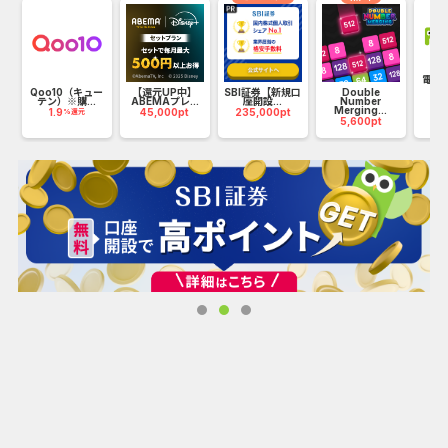
す。
嗅覚に優れた「線虫」が、尿に含まれるがんのにおいを検
知。ステージ1の早期がんにも反応。
電子貸
15,800円で受けられる半年に1度の定期検査で全身15種のが
イ
Qoo10（キュー
【還元UP中】
SBI証券【新規口
Double
テン）※購...
ABEMAプレ...
座開設...
Number
んリスクをチェックすることができます。
Merging...
1.9
45,000pt
235,000pt
%還元
5,600pt
日本人の2人に１人ががんになる時代に登場した簡単、安
心、高精度のがん検査キット、N-NOSE