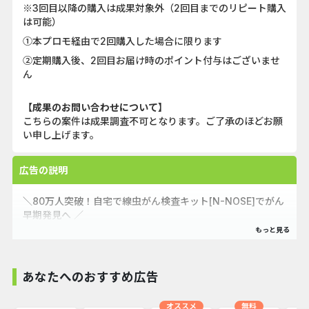
※3回目以降の購入は成果対象外（2回目までのリピート購入
は可能）
①本プロモ経由で2回購入した場合に限ります
②定期購入後、2回目お届け時のポイント付与はございませ
ん
【成果のお問い合わせについて】
こちらの案件は成果調査不可となります。ご了承のほどお願
い申し上げます。
広告の説明
＼80万人突破！自宅で線虫がん検査キット[N-NOSE]でがん
早期発見へ ／
尿でカンタンに自宅で検査！N-NOSEは、線虫が嗅覚でがん
の臭いを検知する世界初の検査キットです。
あなたへのおすすめ広告
国内外30の病院・研究機関と共同研究！
国内に留まらず海外でもその精度や先進性が評価されていま
オススメ
無料