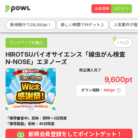
会員登録
ログイン
新規発行で28,000pt！
楽しい時間でPtゲット♪
人気案件が復
ランクアップ対象
+1％
HIROTSUバイオサイエンス「線虫がん検査
N-NOSE」エヌノーズ
商品購入完了
9,600pt
ダウン報酬：
480pt
「獲得審査中」反映：即時～3日程度
「獲得履歴」反映：45日程度
新規会員登録をしてポイントゲット！