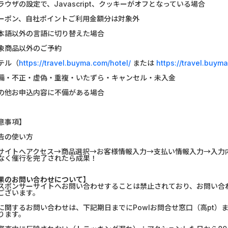
GFS無料特別講座
みずほ銀行
ラウザの設定で、Javascript、クッキーがオフとなっている場合
ーポン、自社ポイントご利用金額分は対象外
グリーン・ワークホース...
Alterna B
本語以外の言語に切り替えた場合
Wood Block Jam（レベル...
【リピートOK
象商品以外のご予約
テル（
https://travel.buyma.com/hotel/
または
https://travel.buym
ホットペッパーグルメ［...
ポケットリサ
備・不正・虚偽・重複・いたずら・キャンセル・未入金
【Ipsos iSay】アンケー...
【PR】三菱
の他お申込内容に不備がある場合
Word Search Sea Game（...
楽天証券（
意事項】
アンケート募集サイト、...
不動産会社で
告の使い方
サイトへアクセス→商品選択→お客様情報入力→支払い情報入力→入力内
なく催行を完了されたら成果！
果のお問い合わせについて】
スポンサーサイトへお問い合わせすることは禁止されており、お問い合
ございます。
に関するお問い合わせは、下記期日までにPowlお問合せ窓口（高pt
ります。