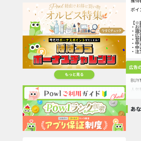
獲得
ポイ
【※
・お
・識
・広
・登
・申
・申
・注
広告
もっと見る
BU
人気
予約
あ
超高還元
オススメ