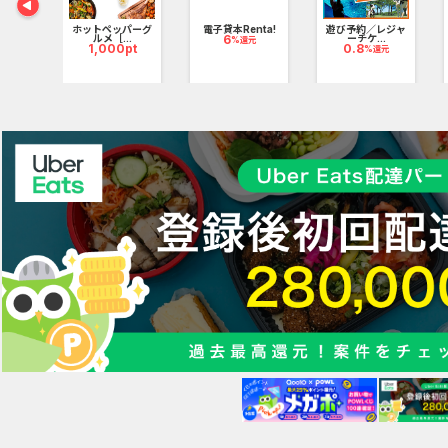
ホットペッパーグ
電子貸本Renta!
遊び予約／レジャ
ルメ［...
6
ーチケ...
%還元
ア_無
1,000pt
0.8
%還元
.
pt