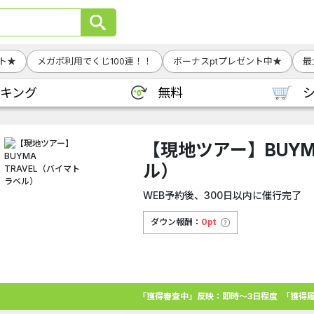
ト★
メガポ利用でくじ100連！！
ボーナスptプレゼント中★
最
キング
無料
【現地ツアー】BUYM
ル）
WEB予約後、300日以内に催行完了
ダウン報酬：
0pt
「獲得審査中」反映：即時～3日程度
「獲得履