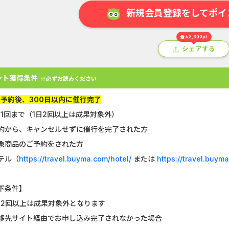
新規会員登録をしてポイ
最大3,300pt
シェアする
ント獲得条件
※必ずお読みください
B予約後、300日以内に催行完了
日1回まで（1日2回以上は成果対象外）
約から、キャンセルせずに催行を完了された方
アプリ
クレジットカード
金融
生活
ショッピング
総
象商品のご予約をされた方
テル（
https://travel.buyma.com/hotel/
または
https://travel.buym
Double Number Merging...
静岡銀行カード
U-NEXT_無料お試し登録
【CMスキップ
下条件】
日2回以上は成果対象外となります
DOOR賃貸
マネックス証券
移先サイト経由でお申し込み完了されなかった場合