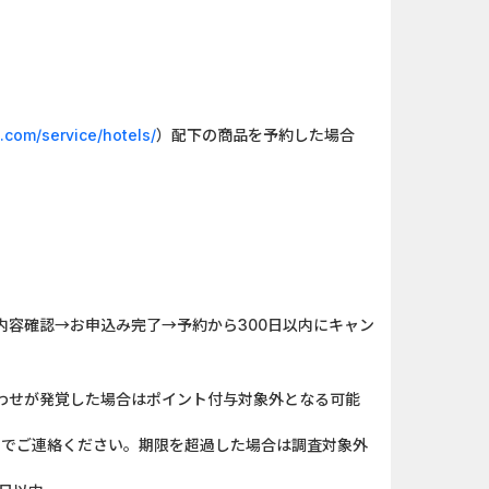
「口座開設」
And_ザ・グランドマフィ...
ank（オルタナ...
iOS_ペタペタペンギン団...
】みずほ銀...
And_ロードモバイル_SUR...
a.com/service/hotels/
）配下の商品を予約した場合
ーチ【男性...
And_スーパーラッキーカ...
ＵＦＪカード
And_タイトーオンライン...
口座開設のみ）
Berry Factory Tycoon（...
相談中の方...
iOS_エバーテイル_3日間...
容確認→お申込み完了→予約から300日以内にキャン
わせが発覚した場合はポイント付与対象外となる可能
）までご連絡ください。期限を超過した場合は調査対象外