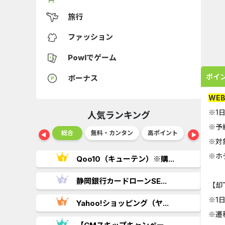
旅行
ファッション
Powlでゲーム
ポイ
ボーナス
WE
※1
人気ランキング
※予
ショッピング
総合
無料・カンタン
高ポイント
ゲーム
※対
※ホ
..
Qoo10（キューテン）※購...
.
静岡銀行カードローンSE...
【却
※1
Yahoo!ショッピング（ヤ...
※遷