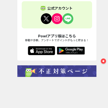
Uber Eats（ウー
【CMスキップキ
公式アカウント
バーイ...
ャンペー...
【CMスキップキ
dアニメスト
280,000pt
13,000pt
ャンペー...
料お試..
11,000pt
6,750
Powlアプリ版はこちら
移動や歩数、アンケートでポイントがもっと貯まる！