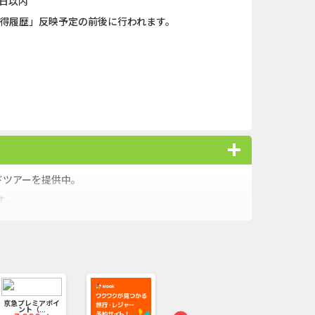
日以内
獲得履歴」反映予定の前後に行われます。
イドツアーを提供中。
す。
オススメ
京急プレミアポイ
ント（...