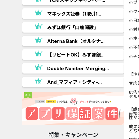
【CMスキップキャンペー...
※ブ
※ク
.
マネックス証券（1取引1...
※日
みずほ銀行「口座開設」
※対
※ホ
Alterna Bank（オルタナ...
※不
【リピートOK】みずほ銀...
※そ
Double Number Merging...
【注
And_マフィア・シティ-...
▼広
広告
セル
【成
直接
性が
成果
とな
特集・キャンペーン