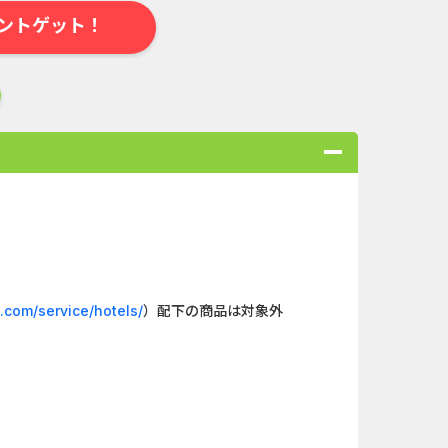
ントゲット！
合
無料・カンタン
高ポイント
ゲーム
アプリ
クレジットカ
a.com/service/hotels/
）配下の商品は対象外
ローンSE...
Double Number Merging...
キャンペー...
And_マフィア・シティ-...
（1取引1...
And_ミステリータウン：...