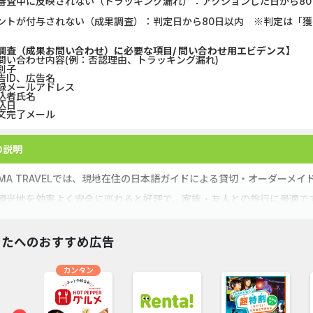
審査中に反映されない（トラッキング漏れ）：アクションした日から80
ントが付与されない（成果調査）：判定日から80日以内 ※判定は「
調査（成果お問い合わせ）に必要な項目/ 問い合わせ用エビデンス】
問い合わせ内容(例：否認理由、トラッキング漏れ)
別子
告ID、広告名
録メールアドレス
込者氏名
込日
文完了メール
の説明
YMA TRAVELでは、現地在住の日本語ガイドによる貸切・オーダーメ
観光地を効率よく安全に巡れると好評で、家族・友人との旅行に最適で
後の相談・カスタマイズも可能です。
なたへのおすすめ広告
カンタン