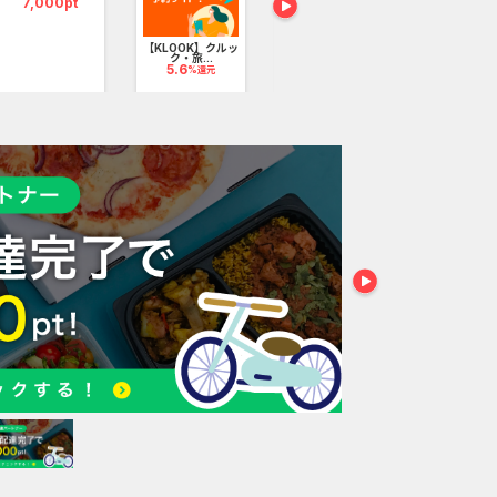
7,000pt
【KLOOK】クルッ
dマガジン（新規
U-NEXT_無
ク・旅...
会員登録）
し登録
5.6
1,900pt
20,000
%還元