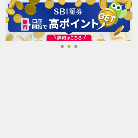
超大型マップを自由にデコレーション！ハワイ風のビーチテ
ーマやアマゾン風の自然テーマ、娯楽施設の建設など、指を
動かすだけで一瞬で実現可能！
・リアルなジム体験
ここではランニングマシン、バトルロープ、水泳、体操、ボ
クシングなどの項目を体験できます。ジムで汗を流す客たち
を眺めると、こちらも気分上々！音楽のリズムに合わせて客
と一緒にレッツダンス！
・個性感溢れるスタッフ達
リーゼントの荒気スタックに苦悩したり、元NBA選手からバ
トルロープを学んだりしたことはありますか？客に準備した
料理を盗み食いしようとするシェフもいます！でも大丈夫、
サボるお客さんは頼れるコーチたちがちゃんと注意してくれ
るので、アナタは眺めているだけでオーケーです！
・顧客との面白いやりとり
中途半端で諦めようとする顧客には励ましが必要です。ぜひ