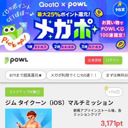
会員登録
ログイン
8/11まで超高還元★
メガポ利用でくじ100連！！
まずは無料お
ランクアップ対象
+1％
ジム タイクーン（iOS）マルチミッション
新規アプリインストール後、各
ミッションクリア
3,171pt