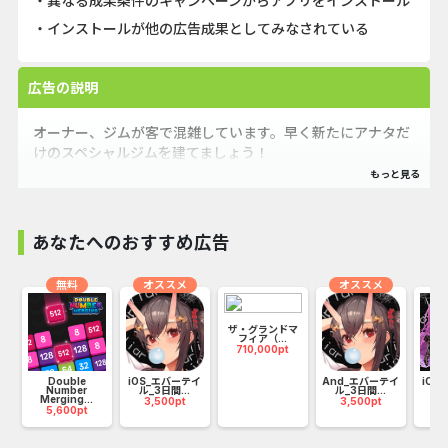
・異なる成果条件のキャンペーンからアプリをインストール
・インストールが他の広告成果としてみなされている
広告の説明
オーナー、ジムが客で混雑しています。早く新たにアナタだ
けのスペシャルジムを建てましょう！
『フィットネスクラブ タイクーン』はシミュレーションス
マホゲームです。このゲームであなたはジムオーナーとし
あなたへのおすすめ広告
て、ダイエットクラブを作り、ナイスボディーを夢見る人た
ちを応援します。アナタの任務は優秀なチームを率いて一流
無料
オススメ
オススメ
のジムを目指すことです。世界の人気プランドを目指しまし
ょう！ (oﾟ▽ﾟ)
ザ・グランドマ
フィア（...
710,000pt
バ
Double
iOS_エバーテイ
And_エバーテイ
iOS
========ゲーム紹介========
Number
ル_3日間...
ル_3日間...
_7
Merging...
3,500pt
3,500pt
2
5,600pt
・自分のジムを建設