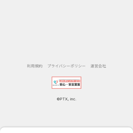
応援してあげてください！最終的に、顧客はダイエットに成
功して、ナイスで健康なボディーを手に入れます。運動には
栄養補充も重要です。食べ物、ドリンク、スパやプライベー
トシアターなどを提供すれば、顧客に気に入ってもらえて、
夢の海外出店にもっと早く近づけます！
以下に当てはまる方は是非プレイしてみてください！
◆ジムの常連
◆ナイスボディーを夢見る人
利用規約
プライバシーポリシー
運営会社
◆痩せたいけど、美食も手放せないジム初心者
◆自由にゲームを遊びたいカジュアルプレイヤー
◆面白い放置ゲームやシミュレーションゲームをお探しの方
◆建造やレベルアップが楽しい方
©PTX, inc.