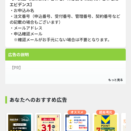
エビデンス】
・お申込み名
・注文番号（申込番号、受付番号、管理番号、契約番号など
の記載の場合もございます）
・メールアドレス
・申込確認メール
※確認メールがお手元にない場合は不要となります。
広告の説明
【PR】
◇Airレジの特徴
1.レジ機能が0円
あなたへのおすすめ広告
2.操作がカンタン
3.いつでもどこでも売上の確認ができる
オススメ
超高還元
◇おすすめポイント