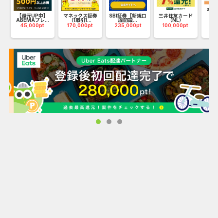
1.利用率No.1のPOSレジアプリ※1
ハ
au 
35
【還元UP中】
マネックス証券
SBI証券【新規口
三井住友カード
2.軽減税率対策をカンタンにできる
ABEMAプレ...
（1取引1...
座開設...
（NL）
45,000pt
170,000pt
235,000pt
100,000pt
3.Airペイなどのサービスと連携して業務をもっと便利にでき
る
※1 調査主体：株式会社リクルート /
調査委託先：マクロミル /
調査実施時期：2023年12月4日（月）〜2023年12月11日
（月） /
対象者条件：全国の飲食業・小売業・サービス業で、
勤務先の店舗や施設でレジ導入決定権のある、
または使用している男女18〜69歳 /
サンプルサイズ：n=1,023