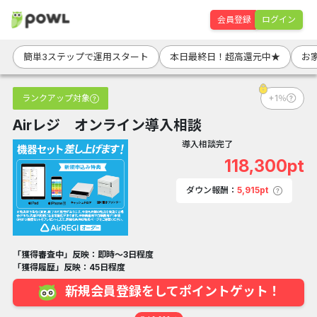
会員登録
ログイン
簡単3ステップで運用スタート
本日最終日！超高還元中★
お
ランクアップ対象
+1％
Airレジ オンライン導入相談
導入相談完了
118,300pt
ダウン報酬：
5,915pt
「獲得審査中」反映：即時～3日程度
「獲得履歴」反映：45日程度
新規会員登録をしてポイントゲット！