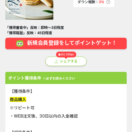
ダウン報酬：
3%
「獲得審査中」反映：即時～3日程度
「獲得履歴」反映：45日程度
新規会員登録をしてポイントゲット！
最大3,300pt
シェアする
ポイント獲得条件
※必ずお読みください
【獲得条件】
商品購入
※リピート可
・WEB注文後、30日以内の入金確認