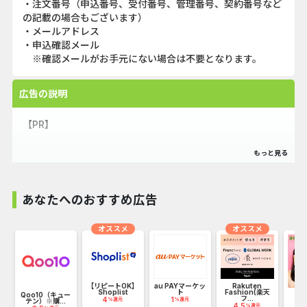
・注文番号（申込番号、受付番号、管理番号、契約番号など
の記載の場合もございます）
・メールアドレス
・申込確認メール
※確認メールがお手元にない場合は不要となります。
広告の説明
【PR】
昭和38年京都にて誕生した「鼓月」の公式オンラインショッ
プです。
あなたへのおすすめ広告
代表商品はヴァッフェル生地という波型のクッキー生地に
オススメ
オススメ
クリームを挟んだ「千寿せんべい」です。
それまでの和菓子にはなかった素材と製法を用いて
発売以来、素材や製法にこだわりを続け、真似のできない
【リピートOK】
au PAYマーケッ
Rakuten
本物の美味しさを追求しています。
Shoplist
ト
Fashion(楽天
け
Qoo10（キュー
フ...
4
1
%還元
%還元
テン）※購...
1
4.5
%還元