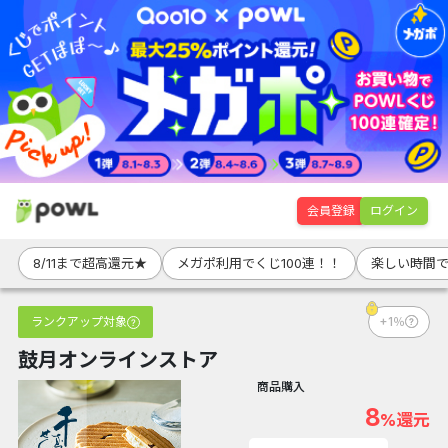
会員登録
ログイン
8/11まで超高還元★
メガポ利用でくじ100連！！
楽しい時間で
ランクアップ対象
+1％
鼓月オンラインストア
商品購入
8
%還元