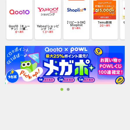
OK
◼︎ソイ×ホエイのダブルプロテイン設計
【リピートOK】
Temu新規
セブ
吸収速度の異なる2つのプロテインを配合
ペ
Shoplist
ョ
20
%還元
Qoo10（キュー
Yahoo!ショッピ
8
1
%還元
テン）※購...
ング（ヤ...
8
1.3
素早く・持続的にプロテインを吸収することができる。
%還元
%還元
◼︎1回あたりの価格にこだわり！
1回あたり約90円（税抜き）で利用できる
◼︎お客様の声を元に飲みやすさを改良！