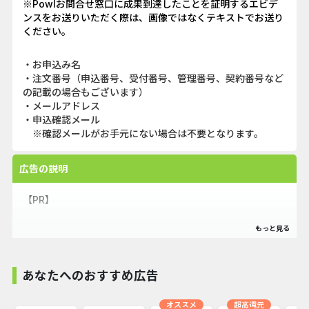
※Powlお問合せ窓口に成果到達したことを証明するエビデ
ンスをお送りいただく際は、画像ではなくテキストでお送り
ください。
・お申込み名
・注文番号（申込番号、受付番号、管理番号、契約番号など
の記載の場合もございます）
・メールアドレス
・申込確認メール
※確認メールがお手元にない場合は不要となります。
広告の説明
【PR】
chocoZAPが監修のRIZAPトレーナー推奨プロテイン
・1回あたりの価格にこだわり
あなたへのおすすめ広告
・Wプロテイン配合
・シンプルな設計だからサプリの飲み合わせを気にしないで
オススメ
超高還元