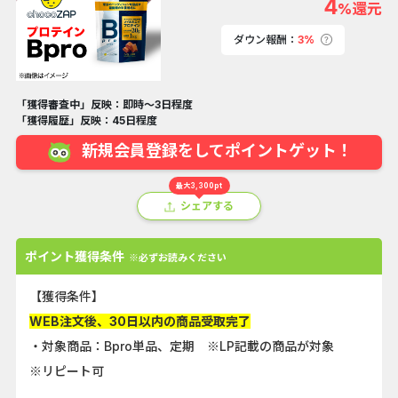
4
%還元
ダウン報酬：
3%
「獲得審査中」反映：即時～3日程度
「獲得履歴」反映：45日程度
新規会員登録をしてポイントゲット！
最大3,300pt
シェアする
ポイント獲得条件
※必ずお読みください
【獲得条件】
WEB注文後、30日以内の商品受取完了
・対象商品：Bpro単品、定期 ※LP記載の商品が対象
※リピート可