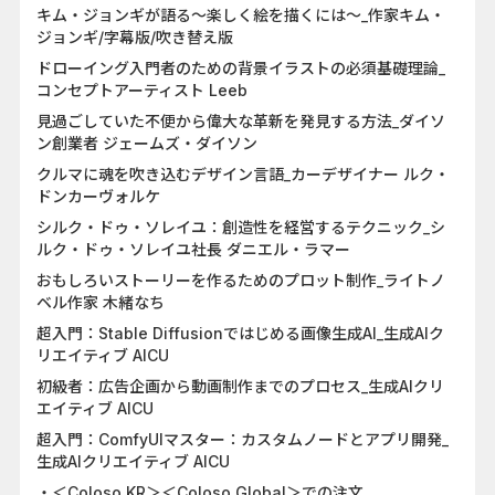
キム・ジョンギが語る〜楽しく絵を描くには〜_作家キム・
ジョンギ/字幕版/吹き替え版
ドローイング入門者のための背景イラストの必須基礎理論_
コンセプトアーティスト Leeb
見過ごしていた不便から偉大な革新を発見する方法_ダイソ
ン創業者 ジェームズ・ダイソン
クルマに魂を吹き込むデザイン言語_カーデザイナー ルク・
ドンカーヴォルケ
シルク・ドゥ・ソレイユ：創造性を経営するテクニック_シ
ルク・ドゥ・ソレイユ社長 ダニエル・ラマー
おもしろいストーリーを作るためのプロット制作_ライトノ
ベル作家 木緒なち
超入門：Stable Diffusionではじめる画像生成AI_生成AIク
リエイティブ AICU
初級者：広告企画から動画制作までのプロセス_生成AIクリ
エイティブ AICU
超入門：ComfyUIマスター：カスタムノードとアプリ開発_
生成AIクリエイティブ AICU
・＜Coloso KR＞＜Coloso Global＞での注文