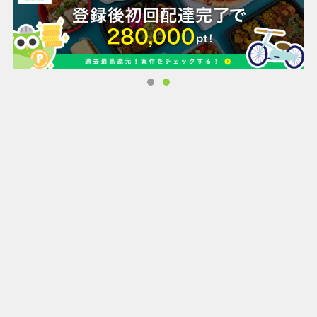
【Colosoの魅力】
1.いつでも！どこでも！オンラインで無期限視聴できる講座
2.日本はもちろん、韓国、英語圏など世界で活躍する現役プ
ロ講師
3.基礎理論から実践的なスキルまで密度の高い講座構成
☆こんな方におすすめ
・新たなものにチャレンジしたい初心者
・初心者から抜け出してさらにスキルアップしたい方
・各業界で活躍しながらスキルを高めたい方