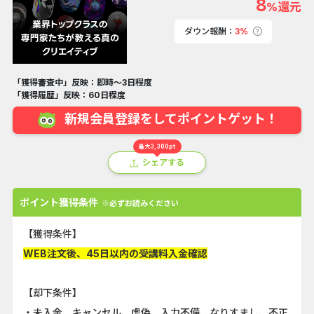
8
%還元
ダウン報酬：
3%
「獲得審査中」反映：即時～3日程度
「獲得履歴」反映：60日程度
新規会員登録をしてポイントゲット！
最大3,300pt
シェアする
ポイント獲得条件
※必ずお読みください
【獲得条件】
WEB注文後、45日以内の受講料入金確認
【却下条件】
・未入金、キャンセル、虚偽、入力不備、なりすまし、不正