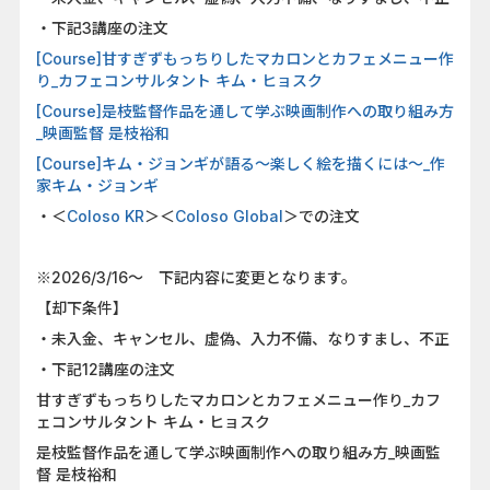
・下記3講座の注文
[Course]甘すぎずもっちりしたマカロンとカフェメニュー作
り_カフェコンサルタント キム・ヒョスク
[Course]是枝監督作品を通して学ぶ映画制作への取り組み方
_映画監督 是枝裕和
[Course]キム・ジョンギが語る〜楽しく絵を描くには〜_作
家キム・ジョンギ
・＜
Coloso KR
＞＜
Coloso Global
＞での注文
※2026/3/16～ 下記内容に変更となります。
【却下条件】
・未入金、キャンセル、虚偽、入力不備、なりすまし、不正
・下記12講座の注文
甘すぎずもっちりしたマカロンとカフェメニュー作り_カフ
ェコンサルタント キム・ヒョスク
是枝監督作品を通して学ぶ映画制作への取り組み方_映画監
督 是枝裕和