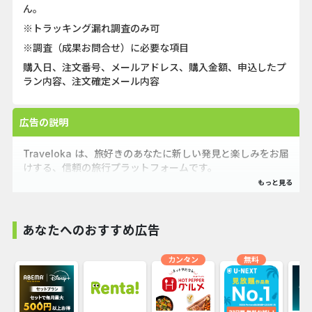
ん。
※トラッキング漏れ調査のみ可
※調査（成果お問合せ）に必要な項目
購入日、注文番号、メールアドレス、購入金額、申込したプ
ラン内容、注文確定メール内容
広告の説明
Traveloka は、旅好きのあなたに新しい発見と楽しみをお届
けする、信頼の旅行プラットフォームです。
航空券はもちろん、電車、レンタカー、空港送迎など、さま
ざまな交通手段を簡単に検索・予約できます。
あなたへのおすすめ広告
さらに、宿泊施設の選択肢も充実！ホテル、アパート、ゲス
トハウス、ホームステイ、リゾート、ヴィラまで、あなたの
カンタン
無料
旅にぴったりの滞在先が見つかります。
トリ
クルーズやテーマパーク、博物館、日帰りツアーなど、現地