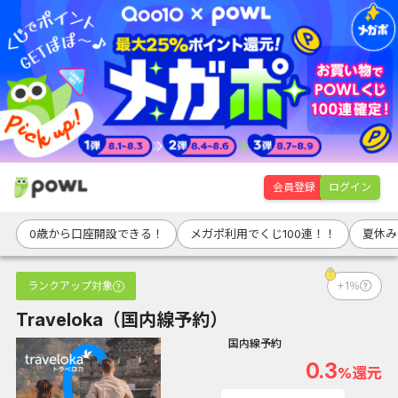
会員登録
ログイン
0歳から口座開設できる！
メガポ利用でくじ100連！！
夏休み
ランクアップ対象
+1％
Traveloka（国内線予約）
国内線予約
0.3
%還元