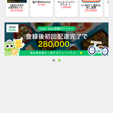
電子貸本Renta!
ホットペッパー
【C
のアトラクションも満喫できるオプションが盛りだくさん。
グルメ［...
ャ
6
%還元
【還元UP中】
U-NEXT_無料お
1,000pt
13
ABEMAプレ...
Traveloka があれば、旅の計画から体験まで、あなたの旅行
試し登録
45,000pt
20,000pt
が充実したものとなるでしょう。
2012年にインドネシアで誕生した Traveloka は、タイ、ベ
トナム、シンガポール、マレーシア、オーストラリア、フィ
リピン、そして日本へと事業を拡大。旅を愛するすべての
人々に、より良いサービスをお届けすることに全力を注いで
います。
おかげさまで、Traveloka のアプリは累計1億4,000万回以
上ダウンロードされ、月間アクティブユーザーは5,000万人
近くに達しました。これにより、私たちはアジアで最も人気
のある旅行アプリの1つとして、多くの方々に信頼される存
在となっています。
次の旅は、ぜひ Traveloka と一緒に！