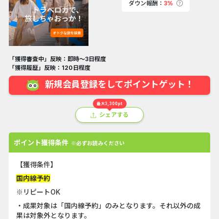
ダウン報酬：
3%
「獲得審査中」反映：即時～3日程度
「獲得履歴」反映：120日程度
新規会員登録をしてポイントゲット！
最大3,300pt
シェアする
ポイント獲得条件
※必ずお読みください
【獲得条件】
国内線予約
※リピートOK
・成果対象は「国内線予約」のみとなります。それ以外の成
果は対象外となります。