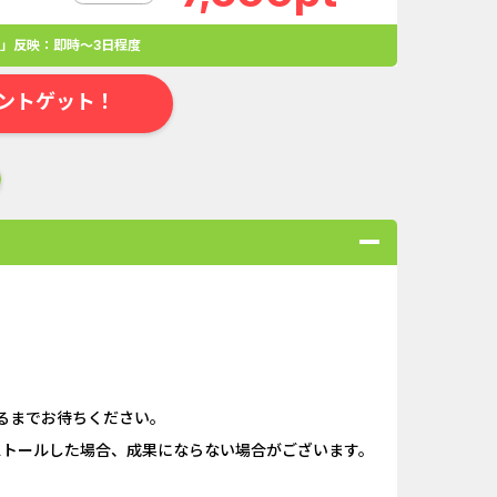
」反映：即時～3日程度
ントゲット！
合
無料・カンタン
高ポイント
ゲーム
アプリ
クレジットカ
るまでお待ちください。
ローンSE...
Double Number Merging...
ンストールした場合、成果にならない場合がございます。
ABEMAプレ...
iOS_スーパーラッキーカ...