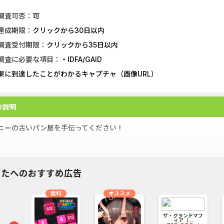
調査可否：
可
達成期限：
クリックから30日以内
調査受付期限：
クリックから35日以内
調査に必要な項目：
・IDFA/GAID
果に到達したことがわかるキャプチャ（画像URL）
の説明
ニーの古いパン屋を手伝ってください！
ニーのおばあちゃんは入院していて、古いパン屋をジェニーに託しまし
なたへのおすすめ広告
無料
オススメ
屋は荒廃しており、手入れが急務です。
ザ・グランドマフ
ィア（...