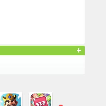
た。
オススメ
パズル＆カオス
（iOS）...