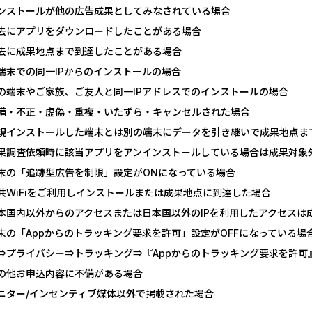
ンストールが他の広告成果としてみなされている場合
U-NEXT_無料お試し登録
【CMスキップ
去にアプリをダウンロードしたことがある場合
DOOR賃貸
DARWIN fu
去に成果地点まで到達したことがある場合
端末での同一IPからのインストールの場合
グリーン・ワークホース...
Alterna B
の端末やご家族、ご友人と同一IPアドレスでのインストールの場合
【Ipsos iSay】アンケー...
マネックス証券
備・不正・虚偽・重複・いたずら・キャンセルされた場合
規インストールした端末とは別の端末にデータを引き継いで成果地点ま
Wood Block Jam（レベル...
みずほ銀行
果調査依頼時に該当アプリをアンインストールしている場合は成果対象
Nielsen（ニールセン）...
DARWIN fu
末の「追跡型広告を制限」設定がONになっている場合
共WiFiをご利用しインストールまたは成果地点に到達した場合
ホットペッパーグルメ［...
ポケットリサ
本国内以外からのアクセスまたは日本国以外のIPを利用したアクセスは
ナンプレ - クラシック...
【リピートOK
末の「Appからのトラッキング要求を許可」設定がOFFになっている場
⇒プライバシー⇒トラッキング⇒『Appからのトラッキング要求を許可
の他お申込内容に不備がある場合
ニター/インセンティブ媒体以外で掲載された場合