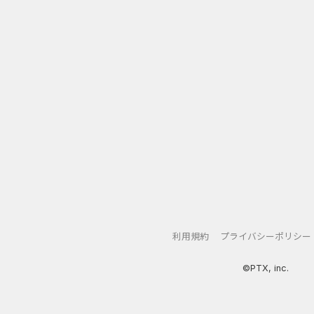
いパン屋を改装、修理、拡張しましょう！
ン、フルーツ、宝石を組み合わせてパズルを解いてください！
しいフロアを追加して探索しましょう！
ベルアップして、追加のボードゲームエリアのロックを解除しましょう
erge Sweetsは、古いパン屋を舞台にしたカジュアルな建物拡張パ
利用規約
プライバシーポリシー
©PTX, inc.