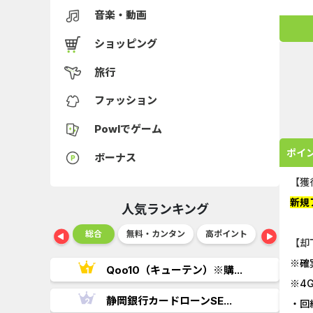
音楽・動画
ショッピング
旅行
ファッション
Powlでゲーム
ポイ
ボーナス
【獲
新規
人気ランキング
ショッピング
総合
無料・カンタン
高ポイント
ゲーム
【却
※確
..
Qoo10（キューテン）※購...
※4
.
静岡銀行カードローンSE...
・回