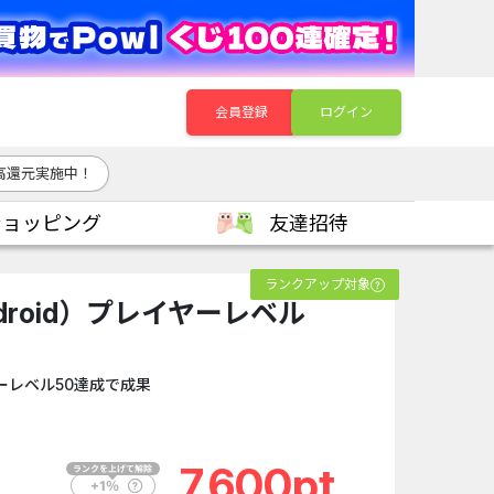
会員登録
ログイン
高還元実施中！
ショッピング
友達招待
ランクアップ対象
Android）プレイヤーレベル
ーレベル50達成で成果
7,600pt