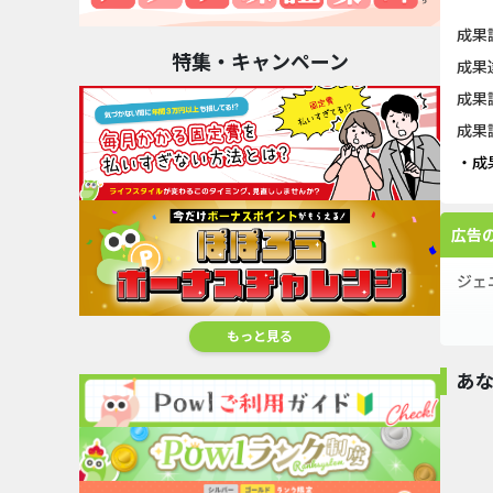
成果
特集・キャンペーン
成果
成果
成果
・成
広告
ジェ
もっと見る
ジェ
あ
無料
パン
Mikke
Live（iOS）マ