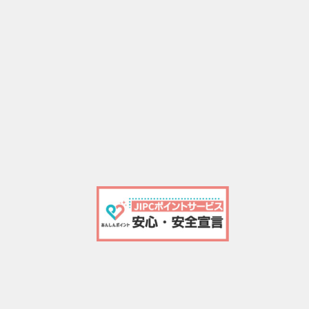
-古
-パ
-新
-レ
-M