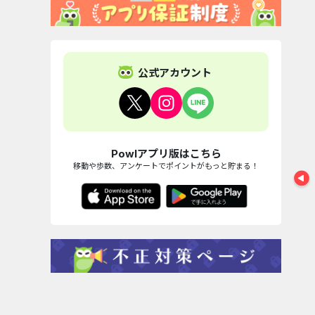
ル...
パン
4,220pt
ウォーターカラー
【還元UP中】パズ
Berry Fac
ソート...
ル＆サ...
Tycoon（
2,600pt
24,000pt
20,000
パン
公式アカウント
あな
Powlアプリ版はこちら
移動や歩数、アンケートでポイントがもっと貯まる！
一人
くれ
ジェ
特徴