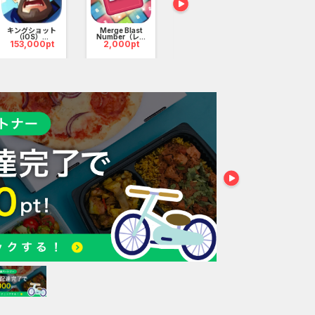
165,000pt
しましょう！
キングショット
Merge Blast
iOS_エバー
（iOS）...
Number（レ...
_3日間...
153,000pt
2,000pt
3,500p
やし、建物を拡張しましょう。近所の人や友達が助けて
い！