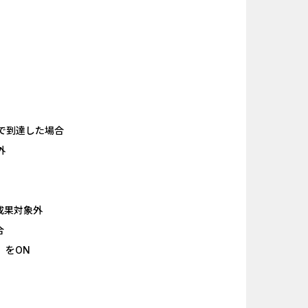
キャンペー...
And_ロードモバイル_SUR...
nding（ダーウ...
Berry Factory Tycoon（...
ank（オルタナ...
iOS_パズル＆コンクエス...
（1取引1...
And_パズル＆コンクエス...
で到達した場合
「口座開設」
And_スーパーラッキーカ...
外
nding（ダーウ...
iOS_エバーテイル_3日間...
ーチ【男性...
And_タイトーオンライン...
成果対象外
】みずほ銀...
iOS_ロイヤルマッチ_SUR...
合
』をON