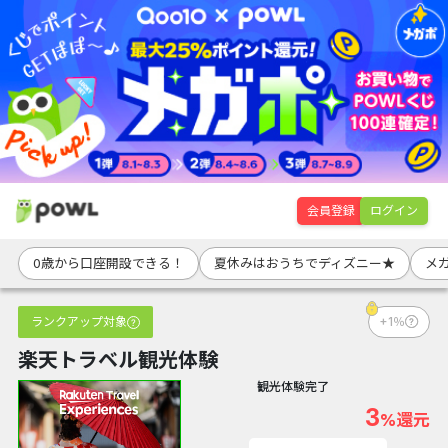
会員登録
ログイン
0歳から口座開設できる！
夏休みはおうちでディズニー★
メ
ランクアップ対象
+1％
楽天トラベル観光体験
観光体験完了
3
%還元