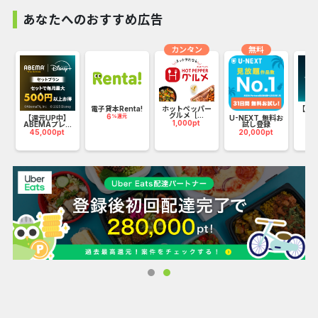
楽天会員なら予約の際に楽天ポイントが貯まる＆使えます！
あなたへのおすすめ広告
カンタン
無料
トリ
電子貸本Renta!
ホットペッパー
【C
グルメ［...
ャ
6
%還元
【還元UP中】
U-NEXT_無料お
1,000pt
13
ABEMAプレ...
試し登録
45,000pt
20,000pt