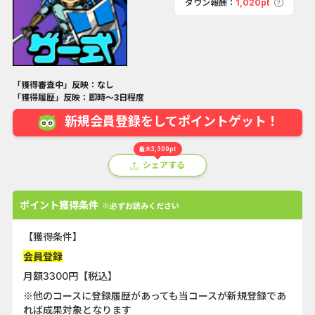
ダウン報酬：
1,020pt
「獲得審査中」反映：なし
「獲得履歴」反映：即時～3日程度
新規会員登録をしてポイントゲット！
最大3,300pt
シェアする
ポイント獲得条件
※必ずお読みください
【獲得条件】
会員登録
月額3300円【税込】
※他のコースに登録履歴があっても当コースが新規登録であ
れば成果対象となります