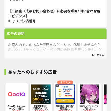
【※調査（成果お問い合わせ）に必要な項目/ 問い合わせ用
エビデンス】
キャリア決済番号
広告の説明
お疲れのそこのあなた!!!簡単なゲームで、休憩しませんか?
心も体もリラックス♪ゲー式で君の攻略法を見つけ出し、ゲ
ームを極めよう!
あなたへのおすすめ広告
オススメ
ト
Qoo10（キュー
【還元UP中】
SBI証券【新規口
iOS_パラノイズ
D
テン）※購...
ABEMAプレ...
座開設...
_7日以内...
N
Me