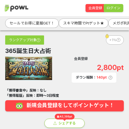
会員登録
ログイン
セールでお得に夏服GET！
スキマ時間でPtゲット★
メガポ利
ランクアップ対象
+1％
365誕生日大占術
会員登録
2,800pt
ダウン報酬：
140pt
「獲得審査中」反映：なし
「獲得履歴」反映：即時～3日程度
新規会員登録をしてポイントゲット！
最大3,300pt
シェアする