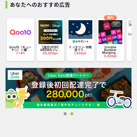
あなたへのおすすめ広告
無料
Loop
22
Qoo10（キュー
【還元UP中】
ぐっすリン-快眠
Double
テン）※購...
ABEMAプレ...
音でリ...
Number
Merging...
7
45,000pt
1,400pt
%還元
5,600pt