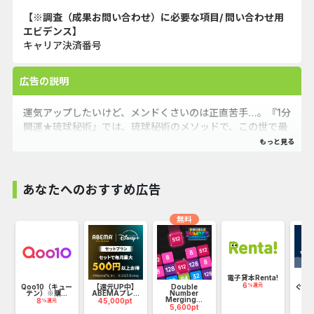
【※調査（成果お問い合わせ）に必要な項目/ 問い合わせ用
エビデンス】
キャリア決済番号
広告の説明
運気アップしたいけど、メンドくさいのは正直苦手…。『1分
開運★琉球秘術』では、琉球秘術のメソッドで、この世で最
も簡単な開運法をお教えいたします。
あなたへのおすすめ広告
無料
電子貸本Renta!
6
%還元
試
Qoo10（キュー
【還元UP中】
Double
ぐっ
テン）※購...
ABEMAプレ...
Number
音
Merging...
8
45,000pt
1
%還元
5,600pt