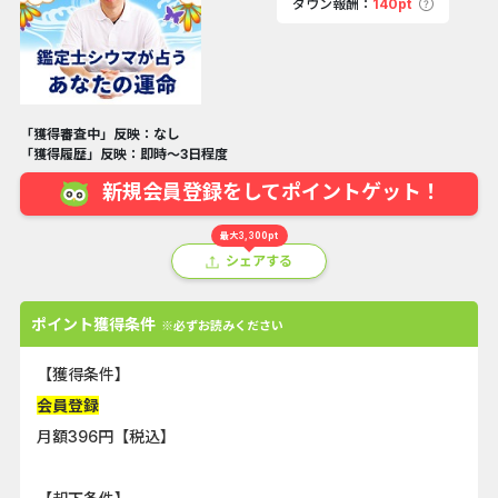
ダウン報酬：
140pt
「獲得審査中」反映：なし
「獲得履歴」反映：即時～3日程度
新規会員登録をしてポイントゲット！
最大3,300pt
シェアする
ポイント獲得条件
※必ずお読みください
【獲得条件】
会員登録
月額396円【税込】