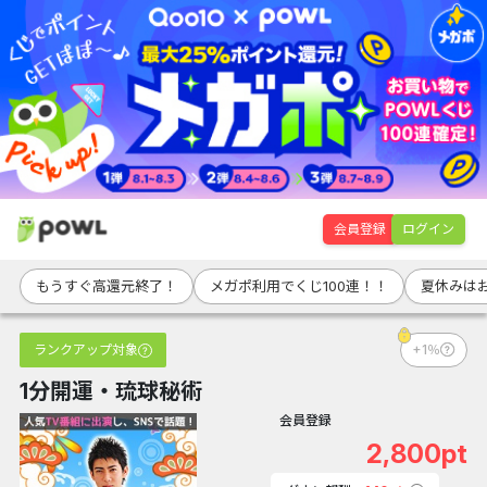
会員登録
ログイン
もうすぐ高還元終了！
メガポ利用でくじ100連！！
夏休みは
ランクアップ対象
+1％
1分開運・琉球秘術
会員登録
2,800pt