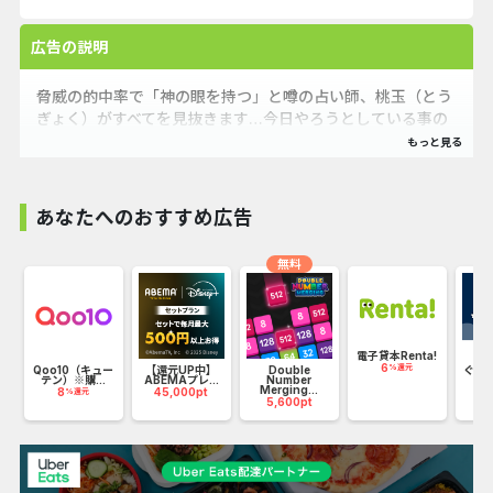
広告の説明
脅威の的中率で「神の眼を持つ」と噂の占い師、桃玉（とう
ぎょく）がすべてを見抜きます…今日やろうとしている事の
結末も、過去の実績が認められる日も、心が読めない相手の
本当の気持ちも、ここですべて明らかに！
あなたへのおすすめ広告
無料
電子貸本Renta!
6
%還元
試
Qoo10（キュー
【還元UP中】
Double
ぐっ
テン）※購...
ABEMAプレ...
Number
音
Merging...
8
45,000pt
1
%還元
5,600pt