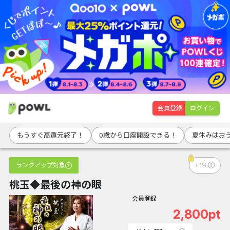
会員登録
ログイン
もうすぐ高還元終了！
0歳から口座開設できる！
夏休みはお
ランクアップ対象
+1％
桃玉◆最後の神の眼
会員登録
2,800pt