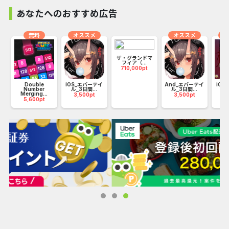
し。
あなたへのおすすめ広告
▼ 操作は簡単！ 指一本
無料
オススメ
オススメ
オ
やることはシンプル。方向を決めて、弾を撃つだけ。
ザ・グランドマ
あとは物理挙動で跳ね返ってモンスターにダメージを与えて
フィア（...
710,000pt
くれます。
ン
Double
iOS_エバーテイ
And_エバーテイ
iOS
ブロック崩しのようなお手軽操作で白熱のバトルを楽しめま
Number
ル_3日間...
ル_3日間...
ンカ
Merging...
3,500pt
3,500pt
2
す。
5,600pt
▼ 友達や世界中のプレイヤーとオンライン対戦
友達や他のプレイヤーとリアルタイム対戦ができます。
「相手の狙いは？」「自分はどこを狙う？」「どうすれば逆
転できる？」
お手軽バトルなのに手に汗握る展開の連続です。
戦略とテクニックを駆使して、世界中のプレイヤーとの戦い
に勝利しましょう。