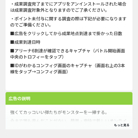
・成果調査完了までにアプリをアンインストールされた場合
は成果調査対象外となりますのでご了承ください。
・ポイント未付与に関する調査の際は下記が必要になります
のでご準備ください。
■広告をクリックしてから成果地点到達まで掛かった日数
■成果到達日時
■アリーナ6到達が確認できるキャプチャ（バトル開始画面
中央のトロフィーをタップ）
■IDがわかるコンフィグ画面のキャプチャ（画面右上の3本
線をタップ→コンフィグ画面）
広告の説明
強くてカッコいい弾たちがモンスターを一掃する。
今まで誰も遊んだことがない、簡単・爽快で新しいオンライ
ン対戦ゲーム『バズロワ』が登場！
2021年の新作ゲームなので今から始めてもまったく問題な