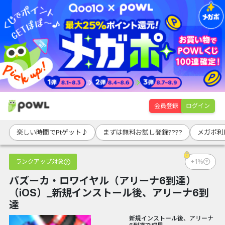
会員登録
ログイン
楽しい時間でPtゲット♪
まずは無料お試し登録????
メガポ利
ランクアップ対象
+1％
バズーカ・ロワイヤル（アリーナ6到達）
（iOS）_新規インストール後、アリーナ6到
達
新規インストール後、アリーナ