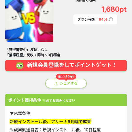
6到達で成果
1,680pt
ダウン報酬：
84pt
「獲得審査中」反映：なし
「獲得履歴」反映：即時～3日程度
新規会員登録をしてポイントゲット！
最大3,300pt
シェアする
ポイント獲得条件
※必ずお読みください
▼承認条件
新規インストール後、アリーナ6到達で成果
※成果到達目安：新規インストール後、10日程度