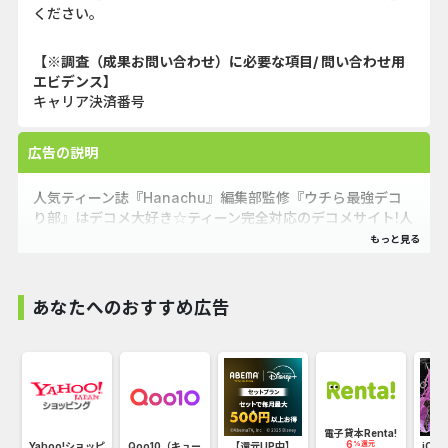
ください。
【※調査（成果お問い合わせ）に必要な項目/ 問い合わせ用
エビデンス】
キャリア決済番号
広告の説明
人気ティーン誌『Hanachu』編集部監修『ウチら最強デコ
り部』はデコメ大好き☆ティーン完全対応のデコメサイト!人
気のヤンキー系･姫系･部活デコメからアバター作成ツールな
ど遊べるコンテンツも満載!
あなたへのおすすめ広告
バ
電子貸本Renta!
6
%還元
Yahoo!ショッピ
Qoo10（キュー
【還元UP中】
iOS