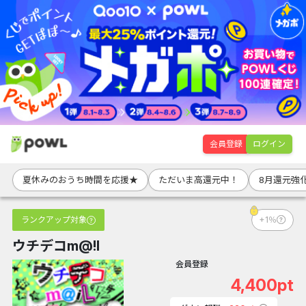
会員登録
ログイン
夏休みのおうち時間を応援★
ただいま高還元中！
8月還元強
ランクアップ対象
+1％
ウチデコm@!l
会員登録
4,400pt