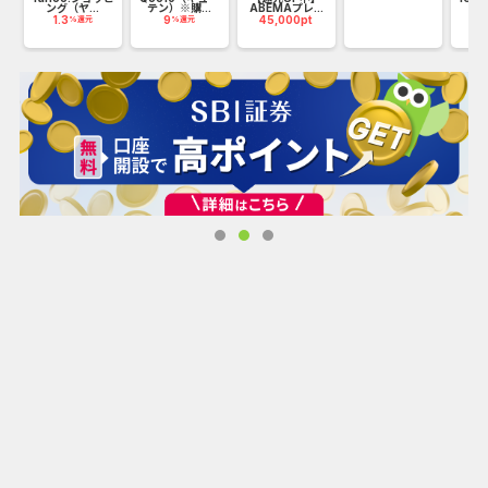
ング（ヤ...
テン）※購...
ABEMAプレ...
_7
1.3
9
45,000pt
2
%還元
%還元