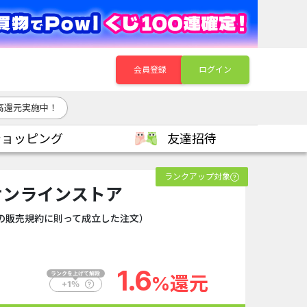
会員登録
ログイン
高還元実施中！
ショッピング
友達招待
ランクアップ対象
）オンラインストア
の販売規約に則って成立した注文）
1.6
%還元