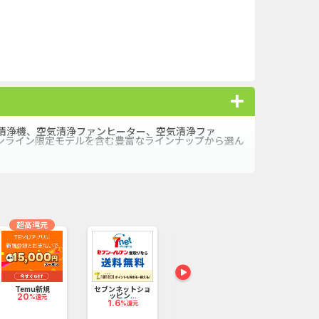
キャンペー...
And_ロードモバイル_SUR...
nding（ダーウ...
iOS_パズル＆コンクエス...
（1取引1...
iOS_エバーテイル_3日間...
ank（オルタナ...
And_パズル＆コンクエス...
清浄機、空気清浄ファンヒーター、空気清浄ファ
ンライン限定モデルを含む豊富なラインナップから選ん
nding（ダーウ...
And_タイトーオンライン...
「口座開設」
And_ミステリータウン：...
ーチ【男性...
Berry Factory Tycoon（...
超高還元
口座開設のみ）
【還元UP中】パズル＆サ...
Temu新規
セブンネットショ
【リピート専用】
野菜と豆の具
20
ッピン...
グロー...
さんポ...
%還元
1.6
0.9
5,000p
%還元
%還元