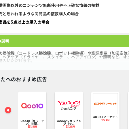
供画像以外のコンテンツ無断使用や不正確な情報の掲載
GFS無料特別講座
【CMスキップ
売と思われるような同商品の複数購入の場合
DOOR賃貸
DARWIN fu
商品を5点以上の購入の場合
【Ipsos iSay】アンケー...
マネックス証券
の説明
Nielsen（ニールセン）...
Alterna B
の掃除機（コードレス掃除機、ロボット掃除機）や空調家電（加湿空気
、ヘアケア（ドライヤー、スタイラー、ヘアアイロン）や照明など、オ
Nielsen（ニールセン）...
DARWIN fu
購入いただけます。
グリーン・ワークホース...
みずほ銀行
なたへのおすすめ広告
ホットペッパーグルメ［...
ポケットリサ
Wood Block Jam（レベル...
楽天証券（
ア
pt
au PAYマーケット
1
%還元
Qoo10（キューテ
Yahoo!ショッピン
ン）※購...
グ（ヤ...
8
1.3
%還元
%還元