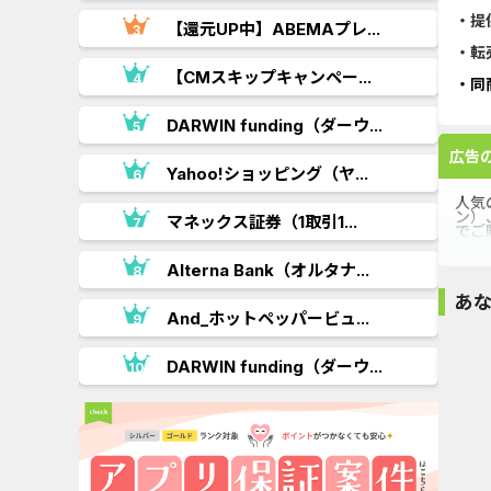
・提
【還元UP中】ABEMAプレ...
・転
.
【CMスキップキャンペー...
・同
DARWIN funding（ダーウ...
広告
Yahoo!ショッピング（ヤ...
人気
ン）
..
マネックス証券（1取引1...
でご
Alterna Bank（オルタナ...
あ
And_ホットペッパービュ...
.
DARWIN funding（ダーウ...
セナクリ
13,000
テレビCMでもお
なじみの...
Temu既存
ビックカメラ.com
1.6
%還元
2.5
1
%還元
%還元