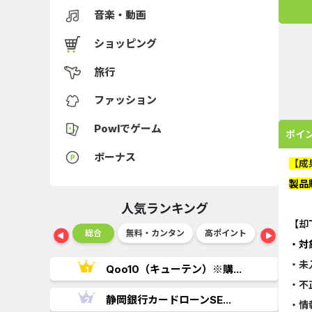
音楽・動画
ショッピング
旅行
ファッション
Powlでゲーム
ポイ
ボーナス
【成
製品
人気ランキング
【却
ショッピング
総合
無料・カンタン
高ポイント
ゲーム
・対
・未
..
Qoo10（キューテン）※購...
・不
.
静岡銀行カードローンSE...
・情