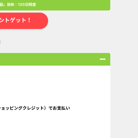
歴」反映：120日程度
ントゲット！
合
無料・カンタン
高ポイント
ゲーム
アプリ
クレジットカ
ショッピングクレジット）でお支払い
ローンSE...
Double Number Merging...
ABEMAプレ...
iOS_スーパーラッキーカ...