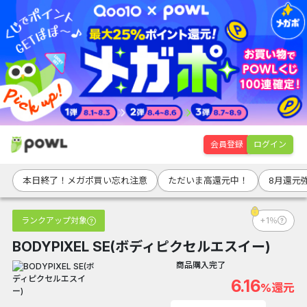
会員登録
ログイン
本日終了！メガポ買い忘れ注意
ただいま高還元中！
8月還元
ランクアップ対象
+1％
BODYPIXEL SE(ボディピクセルエスイー)
商品購入完了
6.16
%還元