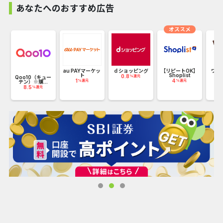
いちいち調節する必要がないので、ながらケアに最適です。
あなたへのおすすめ広告
本体重重が220gと軽重だから持ち運びにも優れています。
オススメ
自宅だけでなく、出張先や旅行先でも気軽に使いたい人にぴ
ったりです。
)
au PAYマーケッ
ｄショッピング
【リピートOK】
ワッ
ト
Shoplist
ン
0.8
%還元
Qoo10（キュー
1
4
2
%還元
%還元
テン）※購...
8.5
%還元