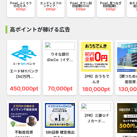
ィ
Powl_ふくろう
エンドレスフロ
Powl_タワー初
Powl_星つなぎ
あた
の花火大...
ンティア...
回起動(iOS)
初回起動(...
起
500pt
680pt
500pt
500pt
高ポイントが稼げる広告
りそな銀行
iDeCo（イデ...
エードMYバンク
【PR】おうちで
【勝つため
【50万円...
んき
産投資.
450,000pt
70,000pt
180,000pt
130,00
【PR】三菱ＵＦ
Ｊカード...
不動産投資
SBI証券 確定拠出