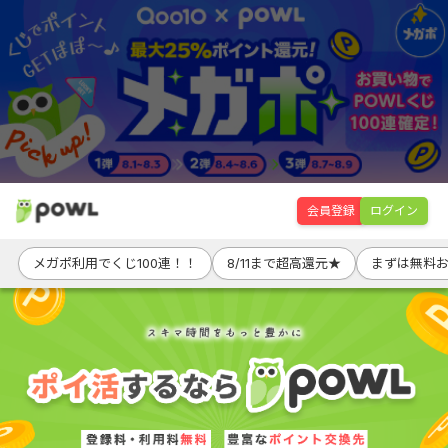
会員登録
ログイン
メガポ利用でくじ100連！！
8/11まで超高還元★
まずは無料お