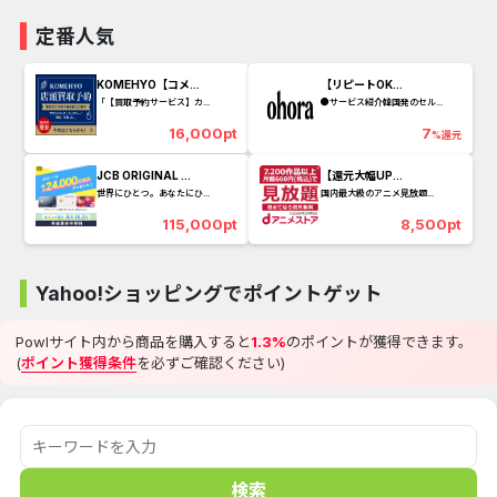
定番人気
KOMEHYO【コメ...
【リピートOK...
「【買取予約サービス】カ...
●サービス紹介韓国発のセル...
16,000pt
7
%還元
JCB ORIGINAL ...
【還元大幅UP...
世界にひとつ。あなたにひ...
国内最大級のアニメ見放題...
115,000pt
8,500pt
Yahoo!ショッピングでポイントゲット
Powlサイト内から商品を購入すると
1.3%
のポイントが獲得できます。
(
ポイント獲得条件
を必ずご確認ください)
検索