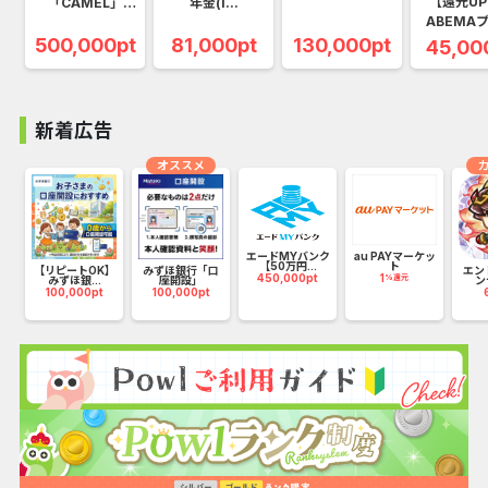
【還元U
「CAMEL」
年金(i...
ABEMAプ
（5...
500,000pt
81,000pt
130,000pt
45,00
新着広告
オススメ
エードMYバンク
au PAYマーケッ
【50万円...
ト
ー
【リピートOK】
みずほ銀行「口
エン
450,000pt
1
%還元
みずほ銀...
座開設」
ン
100,000pt
100,000pt