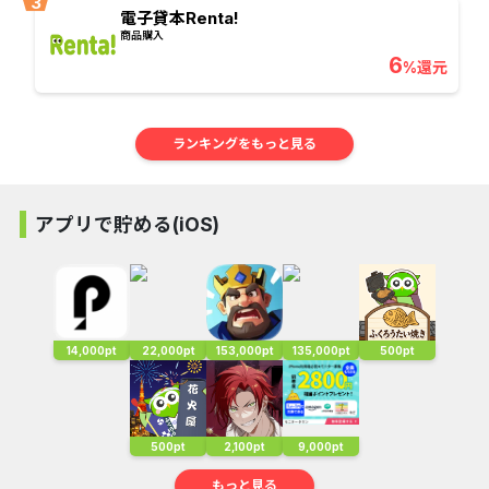
電子貸本Renta!
商品購入
6
%還元
ランキングをもっと見る
アプリで貯める(iOS)
14,000pt
22,000pt
153,000pt
135,000pt
500pt
500pt
2,100pt
9,000pt
もっと見る