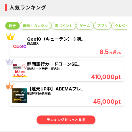
人気ランキング
グ
総合
無料・カンタン
高ポイント
ゲーム
アプリ
クレジッ
Qoo10（キューテン）※購...
商品購入
8.5
%還元
静岡銀行カードローンSE...
新規カード発行＋振込融...
410,000pt
【還元UP中】ABEMAプレ...
新規有料会員登録
45,000pt
ランキングをもっと見る