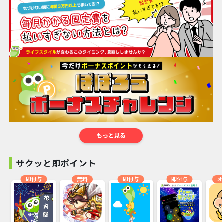
もっと見る
サクッと即ポイント
即付与
無料
即付与
即付与