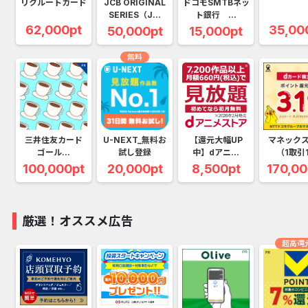
リクルートカード
JCB ORIGINAL
ドコモSMTBネッ
SERIES（J...
ト銀行 ...
62,000pt
35,00
50,000pt
15,000pt
無料
三井住友カード
U-NEXT_無料お
【還元大幅UP
マネック
ゴール...
試し登録
中】dアニ...
（1取引1.
100,000pt
20,000pt
8,500pt
170,00
厳選！オススメ広告
超高還