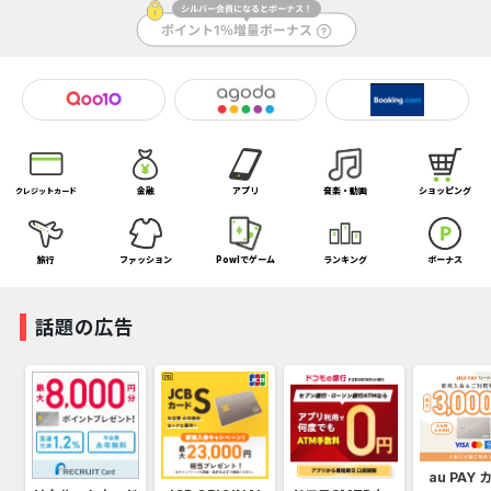
金融
アプリ
音楽・動画
ショッピング
クレジットカード
旅行
ファッション
Powlでゲーム
ランキング
ボーナス
話題の広告
au PAY