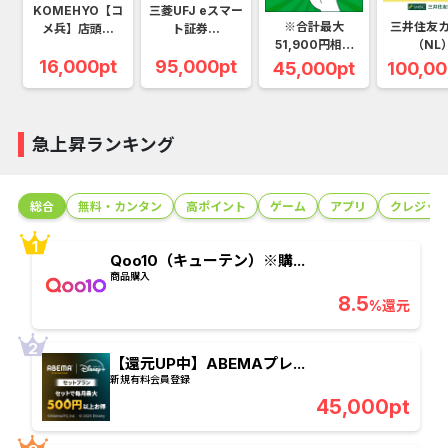
KOMEHYO【コ
三菱UFJ eスマー
※合計最大
三井住友
メ兵】店頭...
ト証券...
51,900円相当
（NL
※...
16,000pt
95,000pt
45,000pt
100,00
急上昇ランキング
グ
総合
無料・カンタン
高ポイント
ゲーム
アプリ
クレジッ
Qoo10（キューテン）※購...
商品購入
8.5
%還元
【還元UP中】ABEMAプレ...
新規有料会員登録
45,000pt