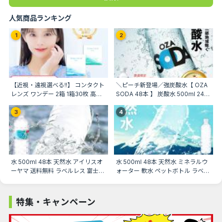
人気商品ランキング
1
2
【近視・遠視選べる!!】 コンタクト
＼ピーチ新登場／強炭酸水【 OZA
レンズ ワンデー 2箱 1箱30枚 高含
SODA 48本 】 炭酸水 500ml 24本
水 低含水 近視用 遠視用 UVカッ
入×2ケース 48本入 強炭酸
ト・うるおい成分 コンタクト
LIFEDRINK 無糖 ソーダ まとめ買い
3
4
TeAmo CLEAR 1DAY ティアモ
ポイント消化 ラベルレス 爆買
水 500ml 48本 天然水 アイリスオ
水 500ml 48本 天然水 ミネラルウ
ーヤマ 送料無料 ラベルレス 富士山
ォーター 軟水 ペットボトル ラベル
の天然水 ミネラルウォーター ペッ
レス 24本 × 2 アイリスオーヤマ 富
トボトル
士山の天然水
特集・キャンペーン