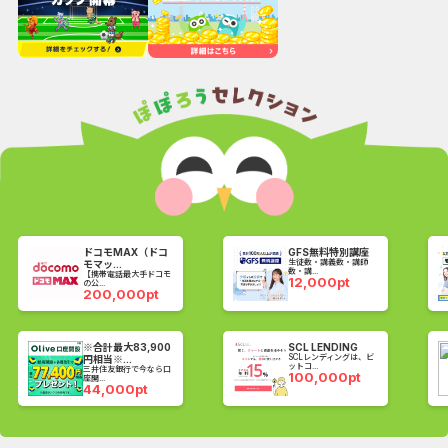
ドコモMAX（ドコ
GFS無料特別講座
生徒数・講義数・講師
モマッ...
数・講...
【携帯電話最大手ドコモ
12,000pt
の公...
200,000pt
※合計最大83,900
SCL LENDING
SCLレンディングは、ビ
円相当※...
ットコ...
三井住友銀行で今なら口
100,000pt
座開...
44,000pt