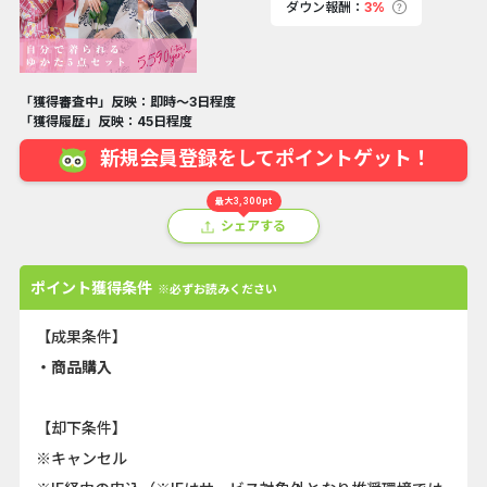
ダウン報酬：
3%
「獲得審査中」反映：即時～3日程度
「獲得履歴」反映：45日程度
新規会員登録をしてポイントゲット！
最大3,300pt
シェアする
ポイント獲得条件
※必ずお読みください
【成果条件】
・商品購入
【却下条件】
※キャンセル