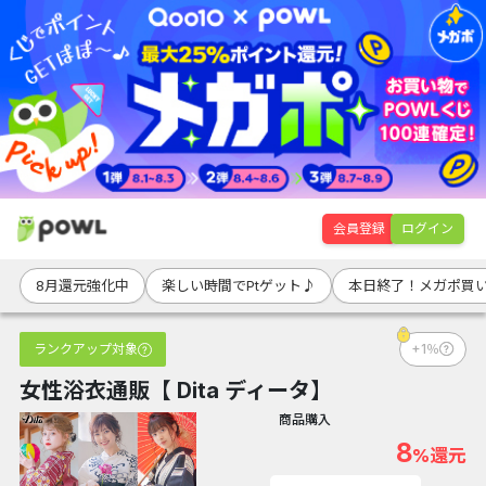
会員登録
ログイン
8月還元強化中
楽しい時間でPtゲット♪
本日終了！メガポ買
ランクアップ対象
+1％
女性浴衣通販【 Dita ディータ】
商品購入
8
%還元