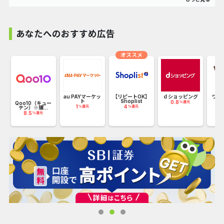
価格帯も安く浴衣・帯・下駄のフルセットでなんと5000円
台！送料込み
あなたへのおすすめ広告
オススメ
さらに自分で着られる着付けBOOKと腰ひも
が付いた5点セットとなっており、初心者の方でも届いてす
ぐ着ることができます。
数万セットが毎年完売しています。人気柄は即完売も。
au PAYマーケッ
【リピートOK】
ｄショッピング
ワッ
ト
Shoplist
ン
0.8
%還元
Qoo10（キュー
1
4
2
%還元
%還元
テン）※購...
8.5
%還元