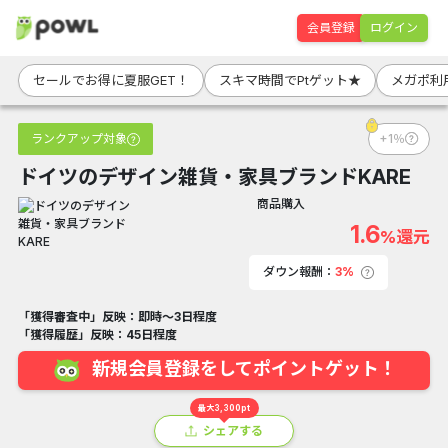
会員登録
ログイン
セールでお得に夏服GET！
スキマ時間でPtゲット★
メガポ利
ランクアップ対象
+1％
ドイツのデザイン雑貨・家具ブランドKARE
商品購入
1.6
%還元
ダウン報酬：
3%
「獲得審査中」反映：即時～3日程度
「獲得履歴」反映：45日程度
新規会員登録をしてポイントゲット！
最大3,300pt
シェアする