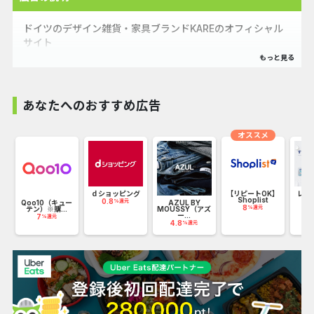
ドイツのデザイン雑貨・家具ブランドKAREのオフィシャル
サイト
1年間に2000アイテムの新作を発表するデザインレーベル。
カレ公式オンラインストアは、世界60か国・250店舗以上で
あなたへのおすすめ広告
展開する
ドイツ・ミュンヘン発祥のデザイン家具・雑貨ブランド
オススメ
「KARE（カレ）」の日本正規代理店です。
ー
東京・大阪・福岡に5店舗を展開しており、スタンダードか
ｄショッピング
【リピートOK】
レン
Shoplist
【
らトレンドスタイルまでクレイジーな解釈を交えながら、ユ
0.8
%還元
Qoo10（キュー
AZUL BY
8
%還元
テン）※購...
MOUSSY（アズ
ーモア溢れるインテリアアイテムを豊富に品揃え。
ー...
7
%還元
4.8
%還元