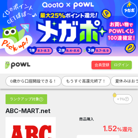
会員登録
ログイン
0歳から口座開設できる！
もうすぐ高還元終了！
夏休みはお
ランクアップ対象
+1％
ABC-MART.net
商品購入
1.52
%還元