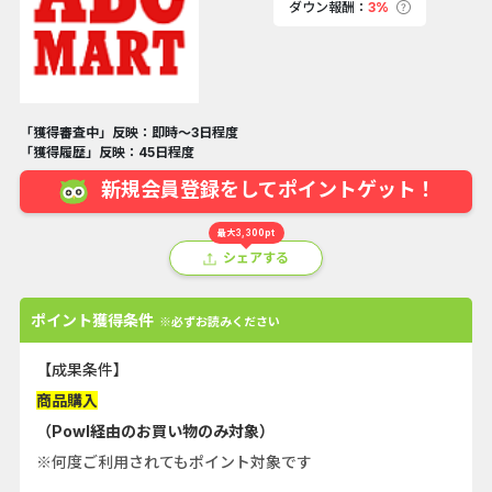
ダウン報酬：
3%
「獲得審査中」反映：即時～3日程度
「獲得履歴」反映：45日程度
新規会員登録をしてポイントゲット！
最大3,300pt
シェアする
ポイント獲得条件
※必ずお読みください
【成果条件】
商品購入
（Powl経由のお買い物のみ対象）
※何度ご利用されてもポイント対象です