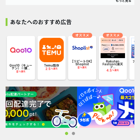
ABCマート
なら定番シリーズや限定商品が
あなたへのおすすめ広告
勢揃い！
サイズも充実で’欲しい’が見つかります。
オススメ
オススメ
翌日発送・取扱いブランドも充実！
新作続々・限定商品も多数で豊富な品揃え♪
【リピートOK】
Rakuten
アニ
Shoplist
Fashion(楽天
ラ
ザ
Qoo10（キュー
Temu既存
フ...
8
1
%還元
テン）※購...
2.5
%還元
4.5
%還元
8
%還元