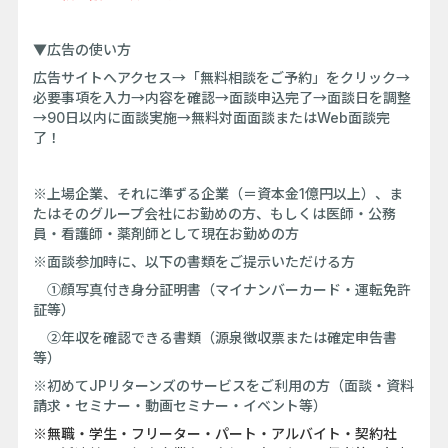
▼広告の使い方
広告サイトへアクセス→「無料相談をご予約」をクリック→
必要事項を入力→内容を確認→面談申込完了→面談日を調整
→90日以内に面談実施→無料対面面談またはWeb面談完
了！
※上場企業、それに準ずる企業（＝資本金1億円以上）、ま
たはそのグループ会社にお勤めの方、もしくは医師・公務
員・看護師・薬剤師として現在お勤めの方
※面談参加時に、以下の書類をご提示いただける方
①顔写真付き身分証明書（マイナンバーカード・運転免許
証等）
②年収を確認できる書類（源泉徴収票または確定申告書
等）
※初めてJPリターンズのサービスをご利用の方（面談・資料
請求・セミナー・動画セミナー・イベント等）
※無職・学生・フリーター・パート・アルバイト・契約社