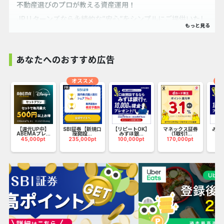
不動産選びのプロが教える資産運用！
JPリターンズなら永続的な”安心”をシンプルにご提供いたし
ます。
たった1回で充実の内容！！
マンション投資のノウハウを伝授します。
あなたへのおすすめ広告
マンションのオーナーになって家賃収入を得る「不動産投
資」。
オススメ
オ
不動産投資は数ある投資商品の中でも比較的リスクが低いと
され、
初めての方や慎重派の方でもお気軽にご相談いただけます。
G
【還元UP中】
SBI証券【新規口
【リピートOK】
マネックス証券
みず
JPリターンズの個別面談では、不動産投資の基礎からメリッ
ABEMAプレ...
座開設...
みずほ銀...
（1取引1...
45,000pt
235,000pt
100,000pt
170,000pt
10
ト・デメリット、
不動産の投資のやり方まで詳しくご説明します。
まずは無料でご相談ください。