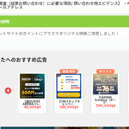
調査（成果お問い合わせ）に必要な項目/ 問い合わせ用エビデンス】 ・
ールアドレス
の説明
ントサイトのポイントにプラスでオリジナル特典ご用意しました！
■□■□■□■□■□■□■□■□■□■□■□■□■□■□■□■□
なたへのおすすめ広告
牛/ブランド豚や鶏/おこめ券/スタバギフト券/高級な琥珀卵を使った
！
超高還元
オススメ
■□■□■□■□■□■□■□■□■□■□■□■□■□■□■□■□
付与】
DARWIN
.
funding（ダー
【還元UP中】
【CMスキップキ
pt
ウ...
格的な"お金のAI診断"と"FPコンサル無料"で受けられる！／
ABEMAプレ...
ャンペー...
760,000pt
45,000pt
185,000pt
FPがあなたの家計を徹底サポート！！