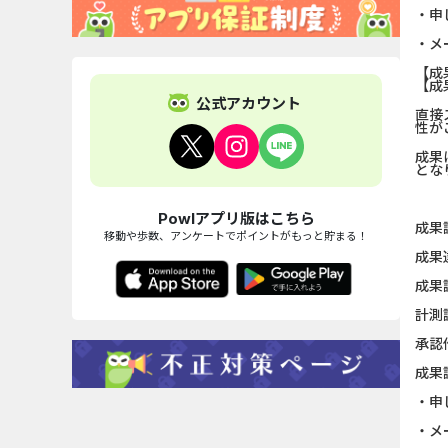
・申
・メ
【成
【成
公式アカウント
直接
性が
成果
とな
Powlアプリ版はこちら
成果
移動や歩数、アンケートでポイントがもっと貯まる！
成果
成果
計測
承認
成果
・申
・メ