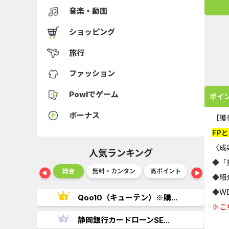
音楽・動画
ショッピング
旅行
ファッション
Powlでゲーム
ポイ
ボーナス
【獲
FP
〈成
人気ランキング
◆「
ショッピング
総合
無料・カンタン
高ポイント
ゲーム
◆紹
◆W
..
Qoo10（キューテン）※購...
※こ
.
静岡銀行カードローンSE...