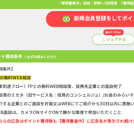
「獲得審査中」反映：即時～3日程度
「獲得履
新規会員登録をしてポイ
最大3,300pt
シェアする
ント獲得条件
※必ずお読みください
得条件】
との無料WEB相談
果到達フロー〉FPとの無料WEB相談後、提携先企業との面談完了
投資のミカタ（旧サービス名：投資のコンシェルジュ）/お金のみらい
アプリ
クレジットカード
金融
生活
ショッピング
総
介する企業とのご面談を対面又はWEBにてご紹介から30日以内に実施
EB面談は、カメラONマイクONで静かな環境で参加いただくこと
Double Number Merging...
静岡銀行カード
ちらの広告はポイント獲得後も【獲得審査中】に広告名が表示され続け
GFS無料特別講座
【還元UP中】