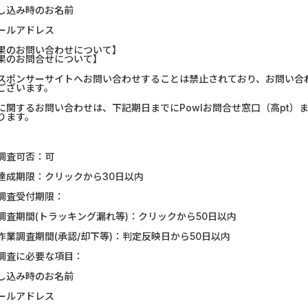
し込み時のお名前
ールアドレス
果のお問い合わせについて】
果のお問合せについて】
スポンサーサイトへお問い合わせすることは禁止されており、お問い合
ございます。
に関するお問い合わせは、下記期日までにPowlお問合せ窓口（高pt
ります。
調査可否：可
達成期限：クリックから30日以内
調査受付期限：
調査期間(トラッキング漏れ等)：クリックから50日以内
作業調査期間(承認/却下等)：判定反映日から50日以内
調査に必要な項目：
し込み時のお名前
ールアドレス