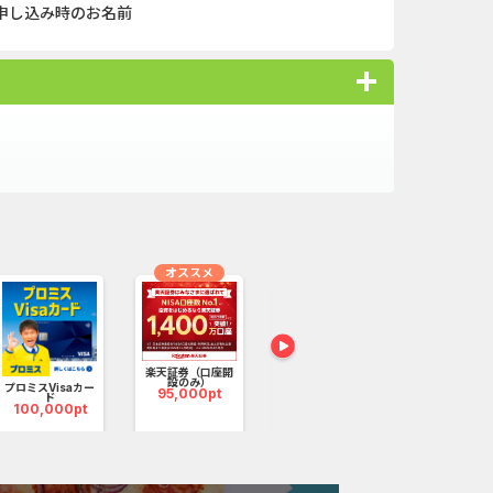
申し込み時のお名前
■□■□■
プリンなど、ご相談いただくだけで、豪華特典をプレゼン
オススメ
オススメ
■□■□■
楽天証券（口座開
設のみ）
プロミスVisaカー
マネックス証券（1
みずほ銀行「
95,000pt
ド
取引1...
開設」
100,000pt
135,000pt
75,000p