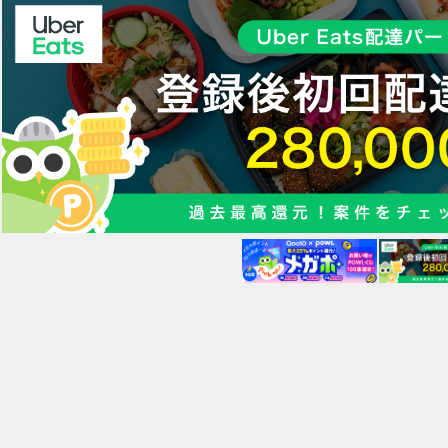
年間10,000件以上の相談実績／満足度93％
国家資格FPが専属でアドバイス！
オンライン完結・全国対応！
なお悩みありませんか？
転職・結婚・住宅購入など将来のお金が不安
資産運用したいけど、リスクが怖い
NISA・iDeCoを始めたいけど、進め方が分からない