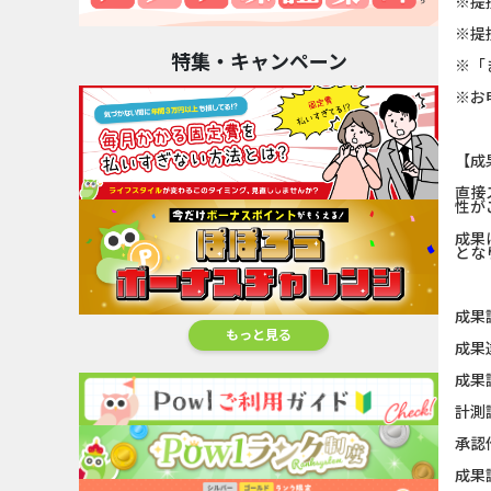
※提
※提
特集・キャンペーン
※「
※お
【成
直接
性が
成果
とな
成果
もっと見る
成果
成果
計測
承認
成果