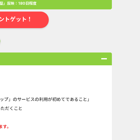
歴」反映：180日程度
ントゲット！
マップ」のサービスの利用が初めてであること」
合
無料・カンタン
高ポイント
ゲーム
アプリ
クレジットカ
いただくこと
ローンSE...
Double Number Merging...
ます。
ABEMAプレ...
iOS_スーパーラッキーカ...