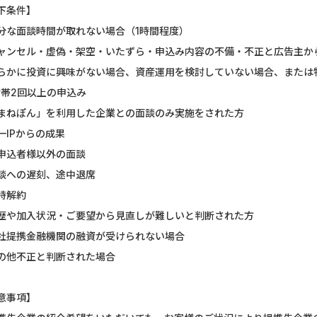
下条件】
U-NEXT_無料お試し登録
【CMスキップ
分な面談時間が取れない場合（1時間程度）
DOOR賃貸
DARWIN fu
ャンセル・虚偽・架空・いたずら・申込み内容の不備・不正と広告主か
らかに投資に興味がない場合、資産運用を検討していない場合、または
グリーン・ワークホース...
Alterna B
世帯2回以上の申込み
【Ipsos iSay】アンケー...
マネックス証券
まねぽん」を利用した企業との面談のみ実施をされた方
一IPからの成果
Nielsen（ニールセン）...
みずほ銀行
申込者様以外の面談
Wood Block Jam（レベル...
DARWIN fu
談への遅刻、途中退席
時解約
ホットペッパーグルメ［...
高速インターネ
歴や加入状況・ご要望から見直しが難しいと判断された方
Nielsen（ニールセン）...
【リピートOK
社提携金融機関の融資が受けられない場合
の他不正と判断された場合
意事項】