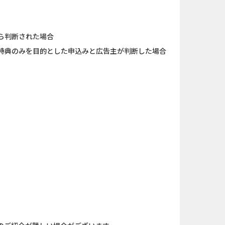
キャンペー...
And_ロードモバイル_SUR...
nding（ダーウ...
Berry Factory Tycoon（...
ら判断された場合
特典のみを目的とした申込みと広告主が判断した場合
ank（オルタナ...
iOS_パズル＆コンクエス...
（1取引1...
And_パズル＆コンクエス...
「口座開設」
And_スーパーラッキーカ...
nding（ダーウ...
And_ミステリータウン：...
ット NUR...
iOS_エバーテイル_3日間...
】みずほ銀...
And_タイトーオンライン...