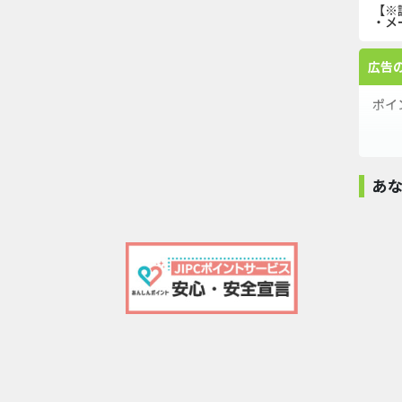
【※
・メ
広告
ポイ
■□
あ
仙台
ト！
【PR】三菱ＵＦＪ
カード...
■□
130,000pt
DARWIN
【最短4日
funding（ダー
エポス..
SCL LENDING
ウ...
70,000
＼本
100,000pt
680,000pt
専属