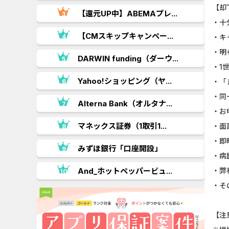
【却
【還元UP中】ABEMAプレ...
・十
.
【CMスキップキャンペー...
・キ
・明
DARWIN funding（ダーウ...
・1
Yahoo!ショッピング（ヤ...
・「
・同
..
Alterna Bank（オルタナ...
・お
マネックス証券（1取引1...
・面
・即
みずほ銀行「口座開設」
・病
.
And_ホットペッパービュ...
・弊
・そ
【注