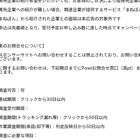
携先企業の紹介希望をいただいても、お客様のご状況により提携先企業
携先企業への紹介が難しい場合、関連企業が提供するサービス「まねぽ
まねぽん」から紹介された企業との面談は本広告の対象外です
申込は先着順となり、受付予定お申し込み数に達した時点でキャンペー
果のお問合せについて】
スポンサーサイトへお問い合わせすることは禁止されており、お問い合
ございます。
に関するお問い合わせは、下記期日までにPowlお問合せ窓口（高pt
ります。
調査可否：可
達成期限：クリックから30日以内
調査受付期限：
調査期間(トラッキング漏れ等)：クリックから50日以内
作業調査期間(承認/却下等)：判定反映日から50日以内
調査に必要な項目：