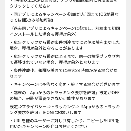
・1時間以上かかる場合は、アプリ初回起動前に再度広告を
クリックしてください
・同アプリによるキャンペーン参加は1人1回まで(OSが異な
っても1回のみ参加可能)
（過去同アプリによるキャンペーンに参加し、別端末で初回
インストールした場合も獲得対象外）
・広告クリックから獲得条件到達までに通信環境を変更した
場合、獲得対象外となることがあります
・広告クリックから獲得に至るまで、同一の標準ブラウザ内
で遷移されていない場合、獲得対象外となります
・条件達成後、報酬反映までに最大24時間かかる場合があ
ります
・キャンペーンは予告なく変更・終了する場合がございます
・端末の「Appからのトラッキング要求を許可」設定がOFF
の場合、報酬が獲得できない可能性があります
設定⇒プライバシー⇒トラッキング⇒『Appからのトラッキ
ング要求を許可』をONにお願いします
・URLを他のユーザーに対し共有したり、コピーしたURLを
用いたキャンペーン紹介はお控えください