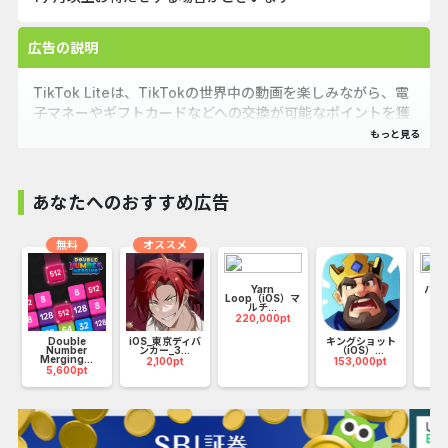
広告の説明
TikTok Liteは、TikTokの世界中の動画を楽しみながら、電
子マネーやギフトカードなどへの交換が可能なポイントを獲
得できるアプリです。ポイントは「動画視聴」や「動画への
いいね」などのミッションをクリアすると獲得でき、さまざ
まなミッションをクリアしながら、ゲーム感覚でTikTokの
動画をお楽しみいただけます。
あなたへのおすすめ広告
TikTokには、面白い動画やためになる動画、グルメやペッ
ト、音楽、ゲーム、スポーツなどなど、多様なジャンルの動
無料
オススメ
画がたくさん。あなたの好きな動画がきっと見つかります。
ぜひTikTokの世界を楽しみながら、もっと充実した、おト
Yarn
ハロ
Loop（iOS）マ
マ
クな毎日を送ってください！
ルチ...
22
220,000pt
Double
iOS_東京ディバ
キングショット
Number
ンカー_3...
（iOS）...
Merging...
2,100pt
153,000pt
5,600pt