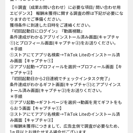
【※調査（成果お問い合わせ）に必要な項目/ 問い合わせ用
エビデンス】 報酬未獲得に関する調査の際は下記が必要にな
りますのでご準備ください。
獲得条件に到達した日時をご連絡ください。
『初回起動日にログイン』『動画視聴』
条件達成がわかるアプリインストール済み画面(キャプチャ
①)とプロフィール画面(キャプチャ②)をお送りください。
＊手順
①ストアにてアプリ名検索→TikTok Liteのインストール済
み画面【キャプチャ①】
②アプリ起動→プロフィールを選択→プロフィール画面【キ
ャプチャ②】
『初回起動日から2日連続でチェックインタスク完了』
条件達成がわかるギフト画面(キャプチャ①)とアプリインス
トール済み画面(キャプチャ②)をお送りください。
＊手順
①アプリ起動→ギフトページを選択→動画を見てギフトをも
らおう画面【キャプチャ①】
②ストアにてアプリ名検索→TikTok Liteのインストール済
み画面【キャプチャ②】
※報酬未獲得につきまして、広告主側で調査が必要なため、
1ヶ月以上お待たせする場合がございます