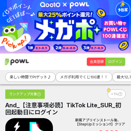
会員登録
ログイン
楽しい時間でPtゲット♪
メガポ利用でくじ100連！！
最大12,
ランクアップ対象
+1％
And_【注意事項必読】TikTok Lite_SUR_初
回起動日にログイン
新規アプリインストール後、
【StepUpミッション!!】クリア