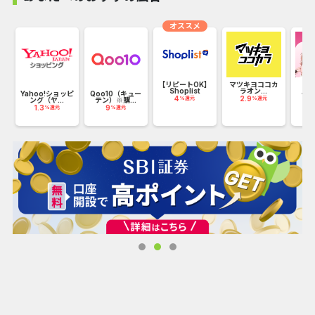
アプリ限定のクーポンやキャンペーンを随時実施しており、
WEBサイトでご購入いただくよりお得です。
オススメ
アプリ初回インストールで500円OFFクーポンをプレゼント
中。
ッ
【リピートOK】
マツキヨココカ
【
Shoplist
ラオン...
用】
たくさんのお客様にレンズモードアプリをご利用いただいて
Yahoo!ショッピ
Qoo10（キュー
4
2.9
0
%還元
%還元
ング（ヤ...
テン）※購...
おります。
1.3
9
%還元
%還元
〈こんな方にオススメ〉
・普段お仕事でなかなか時間が取れない方に
⇒24時間いつでもご注文可能、ご自宅にお届けします
・小さなお子様がいて外出がなかなかできない方に
⇒処方箋不要でお買い求めいただけます
・日々のコンタクト代を節約したい方に
⇒お得なクーポンやキャンペーンを随時開催しております