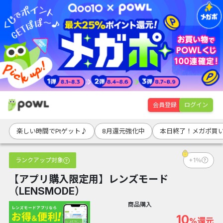
会員登録
ログイン
楽しい時間でPtゲット♪
8月還元強化中
本日終了！メガポ買
ランクアップ対象
+1％
【アプリ購入限定用】レンズモード
（LENSMODE）
商品購入
10
%還元