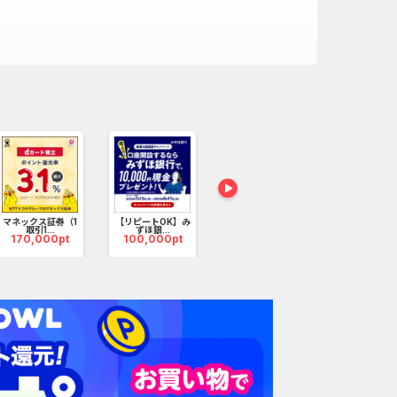
。
【PR】三菱ＵＦＪ
カード
120,000pt
マネックス証券（1
【リピートOK】み
リクルートカ
取引1...
ずほ銀...
62,000
170,000pt
100,000pt