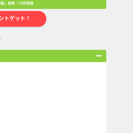
歴」反映：75日程度
ントゲット！
合
無料・カンタン
高ポイント
ゲーム
アプリ
クレジットカ
規口座開設...
Double Number Merging...
ABEMAプレ...
【還元UP中】パズル＆サ...