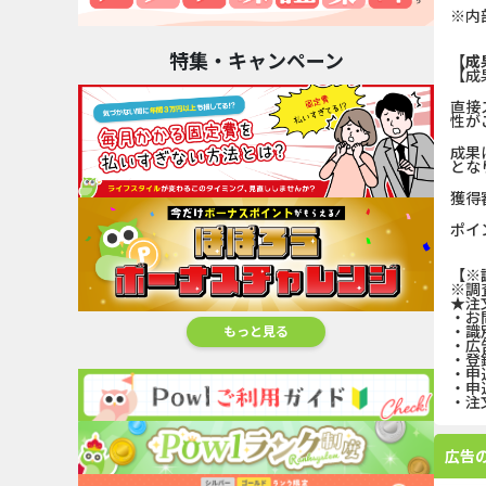
※内
特集・キャンペーン
【成
【成
直接
性が
成果
とな
獲得
ポイ
【※
※調
★注
・お
・識
もっと見る
・広
・登
・申
・申
・注
広告