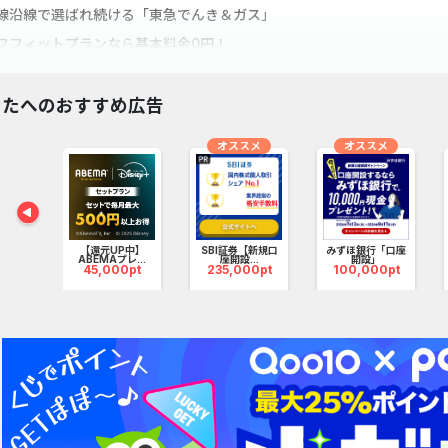
線沿線で選ばれ続ける「東急でんき＆ガス」
フフィットプランなら基本料金0円！
券割やTOKYUPOINT最大1.5％など東急グループ利用者はさらにおトク
25年5月時点で累計のお申込み件数が70万件を突破！
なたへのおすすめ広告
オススメ
オススメ
り換
【還元UP中】
SBI証券【新規口
みずほ銀行「口座
m
ABEMAプレ...
座開設...
開設」
pt
45,000pt
235,000pt
100,000pt