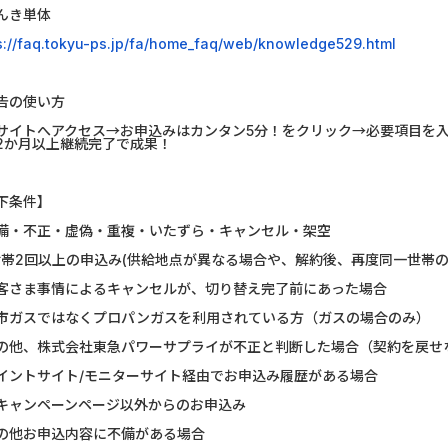
んき単体
U-NEXT_無料お試し登録
静岡銀行カード
s://faq.tokyu-ps.jp/fa/home_faq/web/knowledge529.html
DOOR賃貸
マネックス証券
告の使い方
Nielsen（ニールセン）...
みずほ銀行
サイトへアクセス→お申込みはカンタン5分！をクリック→必要項目を入
2か月以上継続完了で成果！
ウォーターカラーソート...
【リピートOK
Nielsen（ニールセン）...
DARWIN fu
下条件】
備・不正・虚偽・重複・いたずら・キャンセル・架空
フランチャイズ比較.net
リクルート
世帯2回以上の申込み(供給地点が異なる場合や、解約後、再度同一世帯
客さま事情によるキャンセルが、切り替え完了前にあった場合
【Ipsos iSay】アンケー...
楽天証券（
市ガスではなくプロパンガスを利用されている方（ガスの場合のみ）
ホットペッパーグルメ［...
SBI証券 確定
の他、株式会社東急パワーサプライが不正と判断した場合（契約を戻せ
イントサイト/モニターサイト経由でお申込み履歴がある場合
キャンペーンページ以外からのお申込み
の他お申込内容に不備がある場合