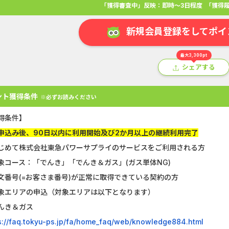
「獲得審査中」反映：即時～3日程度
「獲得履
新規会員登録をしてポイ
最大3,300pt
シェアする
ント獲得条件
※必ずお読みください
得条件】
申込み後、90日以内に利用開始及び2か月以上の継続利用完了
じめて株式会社東急パワーサプライのサービスをご利用される方
象コース：「でんき」「でんき＆ガス」(ガス単体NG)
アプリ
クレジットカード
金融
生活
ショッピング
総
文番号(=お客さま番号)が正常に取得できている契約の方
象エリアの申込（対象エリアは以下となります）
Double Number Merging...
SBI証券【新
んき＆ガス
GFS無料特別講座
【還元UP中】
s://faq.tokyu-ps.jp/fa/home_faq/web/knowledge884.html