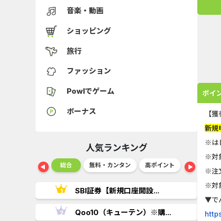
音楽・動画
ショッピング
旅行
ファッション
Powlでゲーム
ポイ
ボーナス
【獲
新規
※は
人気ランキング
※対
ショッピング
総合
無料・カンタン
高ポイント
ゲーム
※注
※対
..
SBI証券【新規口座開設...
▼で
.
Qoo10（キューテン）※購...
http