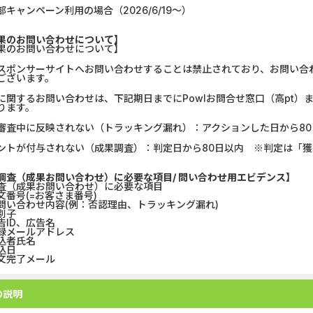
部キャンペーン利用の場合（2026/6/19～）
果のお問い合わせについて】
果のお問い合わせについて】
スポンサーサイトへお問い合わせすることは禁止されており、お問い合
ございます。
に関するお問い合わせは、下記期日までにPowlお問合せ窓口（高pt
ります。
審査中に反映されない（トラッキング漏れ）：アクションした日から80
ントが付与されない（成果調査）：判定日から80日以内 ※判定は「
調査（成果お問い合わせ）に必要な項目/ 問い合わせ用エビデンス】
査（成果お問い合わせ）に必要な項目
文番号(=お客さま番号)
問い合わせ内容(例：否認理由、トラッキング漏れ)
別子
告ID、広告名
録メールアドレス
込者氏名
込日
文完了メール
の説明