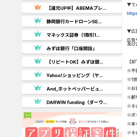
▼で
【還元UP中】ABEMAプレ...
http
.
静岡銀行カードローンSE...
▼広
..
マネックス証券（1取引1...
広告
及び
みずほ銀行「口座開設」
.
【リピートOK】みずほ銀...
【却
※不
Yahoo!ショッピング（ヤ...
※1
※お
.
And_ホットペッパービュ...
※都
..
DARWIN funding（ダーウ...
※そ
※ポ
※本
※そ