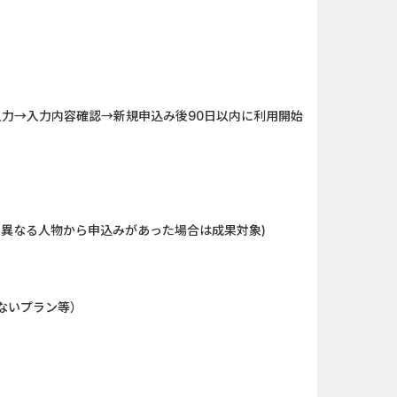
ローンSE...
And_ザ・グランドマフィ...
（1取引1...
And_パズル＆コンクエス...
「口座開設」
iOS_エバーテイル_3日間...
力→入力内容確認→新規申込み後90日以内に利用開始
】みずほ銀...
And_タイトーオンライン...
nding（ダーウ...
iOS_ロイヤルマッチ_SUR...
カード
And_エバーテイル_3日間...
の異なる人物から申込みがあった場合は成果対象)
口座開設のみ）
And_スーパーラッキーカ...
拠出年金(i...
Berry Factory Tycoon（...
ないプラン等）