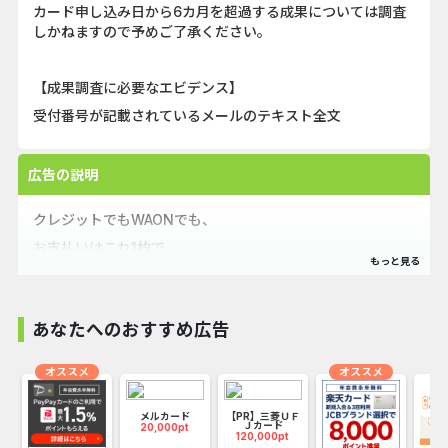
カード申し込み日から6カ月を超過する成果については調査
しかねますので予めご了承ください。
【成果調査に必要なエビデンス】
受付番号が記載されているメールのテキスト全文
広告の説明
クレジットでもWAONでも、
お支払いはこれ1枚で。
＼おトクの基本♪イオンカード／
あなたへのおすすめ広告
①イオングループの対象店舗なら、
オススメ
オススメ
WAONPOINTがいつでも2倍！
メルカード
【PR】三菱ＵＦ
Ｊカード
20,000pt
120,000pt
全国のイオン、イオンモール、