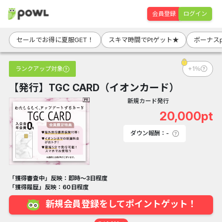
会員登録
ログイン
セールでお得に夏服GET！
スキマ時間でPtゲット★
ボーナス
ランクアップ対象
+1％
【発行】TGC CARD（イオンカード）
新規カード発行
20,000pt
ダウン報酬：-
「獲得審査中」反映：即時～3日程度
「獲得履歴」反映：60日程度
新規会員登録をしてポイントゲット！