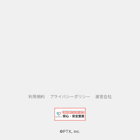
③毎月10日「AEONCARD Wポイントデー」
はWAON POINTが2倍！
毎月10日はイオンマークのカードの
クレジットご利用で、WAON POINTを
2倍プレゼントいたします。
④WAONのお買い物でたまる
「WAON POINT」
WAONでのお買い物200円（税込）
につき、WAON POINT 1ポイントがたまります。
利用規約
プライバシーポリシー
運営会社
⑤カードの種類も豊富で、
お気に入りを選べる
©PTX, inc.
キャラクターデザインや特別な割引