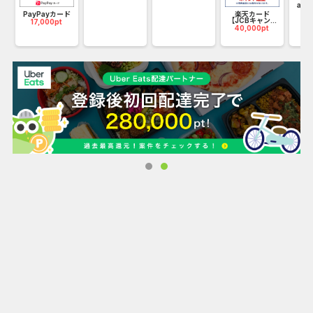
ン
au 
35
PayPayカード
楽天カード
ダイエー、マックスバリュなど
【JCBキャン...
17,000pt
40,000pt
イオングループの対象店舗で
ご利用いただくと200円(税込)ごとに
2ポイントプレゼントいたします。
②毎月20・30日の「お客さま感謝デー」は
お買い物代金が5％OFF
全国のイオン、マックスバリュ、
イオンスーパーセンター、サンデー、
ビブレ、ザ・ビッグなどの店舗での
イオンマークのカードのクレジットまたは
WAONご利用で、お買い物代金が5％OFFとなります。