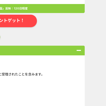
歴」反映：120日程度
ントゲット！
に受理されたことを含みます。
合
無料・カンタン
高ポイント
ゲーム
アプリ
クレジットカ
規口座開設...
Double Number Merging...
ABEMAプレ...
And_ザ・グランドマフィ...