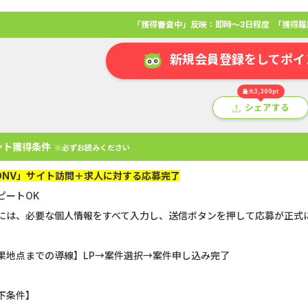
「獲得審査中」反映：即時～3日程度
「獲得履
新規会員登録をしてポイ
最大3,300pt
シェアする
ント獲得条件
※必ずお読みください
ONV」サイト訪問＋求人に対する応募完了
ピートOK
には、必要な個人情報をすべて入力し、送信ボタンを押して応募が正式
アプリ
クレジットカード
金融
生活
ショッピング
総
果地点までの導線】LP→案件選択→案件申し込み完了
GFS無料特別講座
SBI証券【新
Double Number Merging...
【還元UP中】
下条件】