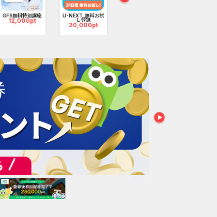
るため、ユーザーのライフスタイルやキャリアプラン
【Ipsos iS
ンケー...
GFS無料特別講座
U-NEXT_無料お試
クラシル（お試し
3,800p
12,000pt
し登録
無料会...
20,000pt
2,000pt
情報を検索し、応募することができるユーザーフレンド
奨します。
シーをご確認ください。