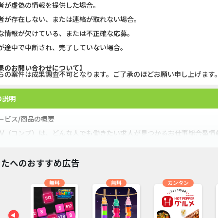
者が虚偽の情報を提供した場合。
U-NEXT_無料お試し登録
静岡銀行カード
者が存在しない、または連絡が取れない場合。
な情報が欠けている、または不正確な応募。
DOOR賃貸
マネックス証券
が途中で中断され、完了していない場合。
Nielsen（ニールセン）...
みずほ銀行
果のお問い合わせについて】
らの案件は成果調査不可となります。ご了承のほどお願い申し上げます
ウォーターカラーソート...
【リピートOK
Nielsen（ニールセン）...
DARWIN fu
の説明
ービス/商品の概要
フランチャイズ比較.net
リクルート
NV（コンブ）は、どんな人でも働きたい求人が見つかるお仕事総合型
通いやすいお仕事を見つけやすい！そして雇用形態も働きやすさやキャ
【Ipsos iSay】アンケー...
楽天証券（
きな中から選ぶことができます
ホットペッパーグルメ［...
SBI証券 確定
なたへのおすすめ広告
ービス/商品の強み
ン
無料
無料
カンタン
別求人検索：都道府県別で求人を検索できるため、ユーザーは自宅から
これは特に地方に住む人々にとって有用です。