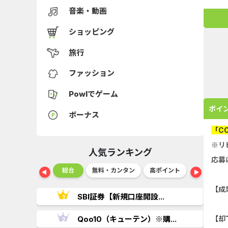
音楽・動画
ショッピング
旅行
ファッション
Powlでゲーム
ポイ
ボーナス
「C
※リ
人気ランキング
応募
ショッピング
総合
無料・カンタン
高ポイント
ゲーム
【成
..
SBI証券【新規口座開設...
.
Qoo10（キューテン）※購...
【却