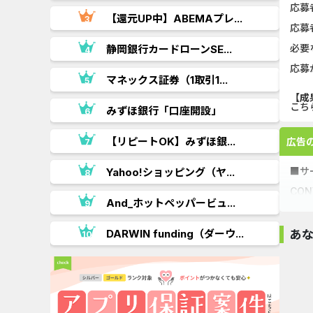
応募
【還元UP中】ABEMAプレ...
応募
必要
.
静岡銀行カードローンSE...
応募
..
マネックス証券（1取引1...
【成
こち
みずほ銀行「口座開設」
.
【リピートOK】みずほ銀...
広告
■サ
Yahoo!ショッピング（ヤ...
CO
で、
.
And_ホットペッパービュ...
お好
..
DARWIN funding（ダーウ...
あ
■サ
カンタン
カンタン
カンタン
カンタ
地域
す。
【最短翌日成
果！】不動...
16,000pt