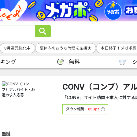
8月還元強化中
夏休みのおうち時間を応援★
本日終了！メガポ買
キング
無料
CONV（コンブ）ア
「CONV」サイト訪問＋求人に対する
ダウン報酬：
650pt
無料