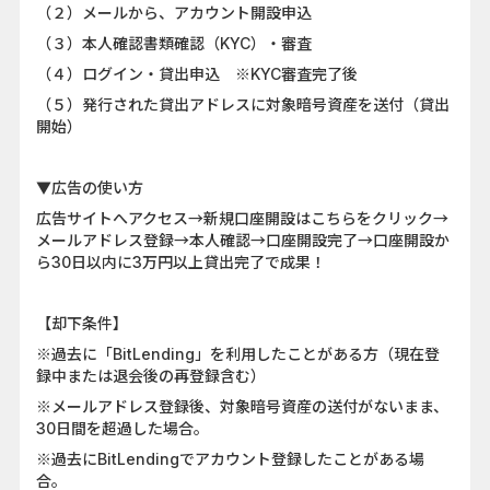
（２）メールから、アカウント開設申込
（３）本人確認書類確認（KYC）・審査
（４）ログイン・貸出申込 ※KYC審査完了後
（５）発行された貸出アドレスに対象暗号資産を送付（貸出
開始）
▼広告の使い方
広告サイトへアクセス→新規口座開設はこちらをクリック→
メールアドレス登録→本人確認→口座開設完了→口座開設か
ら30日以内に3万円以上貸出完了で成果！
【却下条件】
※過去に「BitLending」を利用したことがある方（現在登
録中または退会後の再登録含む）
※メールアドレス登録後、対象暗号資産の送付がないまま、
30日間を超過した場合。
※過去にBitLendingでアカウント登録したことがある場
合。