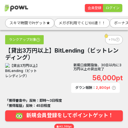
会員登録
ログイン
スキマ時間でPtゲット★
メガポ利用でくじ100連！！
ボーナス
ランクアップ対象
+1％
【貸出3万円以上】BitLending（ビットレン
ディング）
新規口座開設後、30日以内に3
万円以上の貸出完了
56,000pt
ダウン報酬：
2,800pt
「獲得審査中」反映：即時～3日程度
「獲得履歴」反映：45日程度
新規会員登録をしてポイントゲット！
最大3,300pt