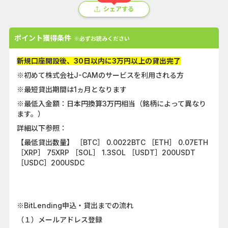
シェアする
ポイント獲得条件
※必ずお読みください
新規口座開設後、30日以内に3万円以上の貸出完了
※初めて株式会社J-CAMのサービスを利用される方
※最短貸出期間は1ヵ月となります
※最低入金額：日本円換算3万円相当（銘柄によって異なり
ます。）
詳細以下参照：
【最低貸出数量】 ［BTC］ 0.0022BTC ［ETH］ 0.07ETH
［XRP］ 75XRP ［SOL］ 1.3SOL ［USDT］200USDT
［USDC］200USDC
※BitLending申込・貸出までの流れ
（１）メールアドレス登録