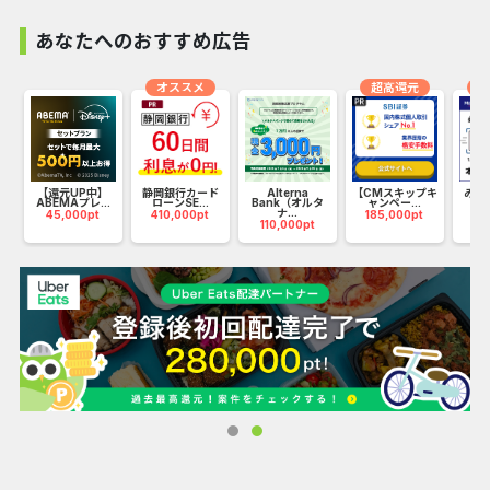
「レンディング」とは、お手持ちの暗号資産を預け入れ、貸
借料（利息）を得られるサービスです。
あなたへのおすすめ広告
オススメ
超高還元
オ
【BitLending が選ばれる理由】
1.少額から始められる
全通貨 約3～4.5万円から気軽に利用可能（2025年8月12日
時点のレート換算）
【還元UP中】
静岡銀行カード
Alterna
【CMスキップキ
みず
当
ABEMAプレ...
ローンSE...
Bank（オルタ
ャンペー...
ナ...
45,000pt
410,000pt
185,000pt
75
110,000pt
2.高度なセキュリティ
Fireblocksを採用し、ハッキングや破綻リスクから資産を保
護
3.最大年利10％の高い貸借料率
サービス開始以来、安定したパフォーマンスで最大年利10%
を継続中
4.返還手数料が年4回無料