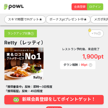
会員登録
ログイン
スキマ時間でPtゲット★
ボーナスptプレゼント中★
メガポ利
ランクアップ対象
+1％
Retty（レッティ）
レストラン予約後、来店完了
1,900pt
ダウン報酬：
95pt
「獲得審査中」反映：即時～3日程度
「獲得履歴」反映：45日程度
新規会員登録をしてポイントゲット！