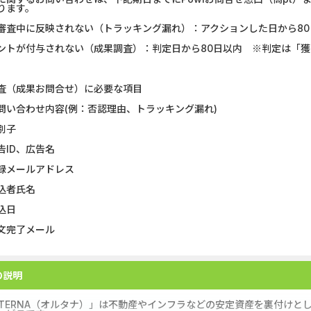
ります。
審査中に反映されない（トラッキング漏れ）：アクションした日から80
ントが付与されない（成果調査）：判定日から80日以内 ※判定は「
査（成果お問合せ）に必要な項目
問い合わせ内容(例：否認理由、トラッキング漏れ)
別子
告ID、広告名
録メールアドレス
込者氏名
込日
文完了メール
の説明
LTERNA（オルタナ）」は不動産やインフラなどの安定資産を裏付け