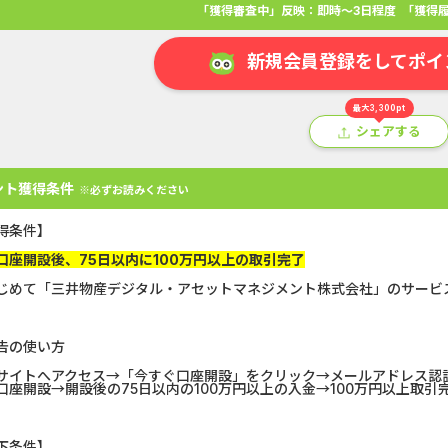
「獲得審査中」反映：即時～3日程度
「獲得履
新規会員登録をしてポイ
最大3,300pt
シェアする
ント獲得条件
※必ずお読みください
得条件】
口座開設後、75日以内に100万円以上の取引完了
じめて「三井物産デジタル・アセットマネジメント株式会社」のサービ
アプリ
クレジットカード
金融
生活
ショッピング
総
告の使い方
サイトへアクセス→「今すぐ口座開設」をクリック→メールアドレス認証
Double Number Merging...
SBI証券【新
口座開設→開設後の75日以内の100万円以上の入金→100万円以上取引
GFS無料特別講座
【還元UP中】
下条件】