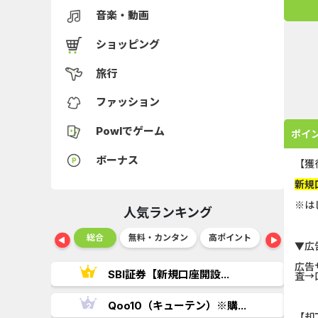
音楽・動画
ショッピング
旅行
ファッション
Powlでゲーム
ポイ
ボーナス
【獲
新規
※は
人気ランキング
ショッピング
総合
無料・カンタン
高ポイント
ゲーム
▼広
広告
..
SBI証券【新規口座開設...
査→
.
Qoo10（キューテン）※購...
【却