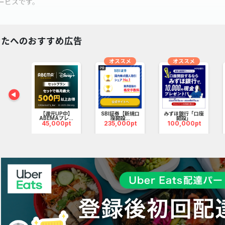
ービスです。
TERNAには以下の特徴があります。
なたへのおすすめ広告
井物産グループが提供
LTERNAは三井物産グループの資産運用会社である当社が始める新しい
オススメ
オススメ
社は、運用資産総額は既に2,000億円以上(※)にのぼります。（機関
023年1月末時点。クロージング中のものも含む
り換
【還元UP中】
SBI証券【新規口
みずほ銀行「口座
ロ品質の安定資産
m
ABEMAプレ...
座開設...
開設」
pt
45,000pt
235,000pt
100,000pt
まで一部の機関投資家しかアクセスができなかった安定したオルタナテ
ャッシュフローが安定しており、上場していないため、上場株式などに
マートフォンで完結
マートフォンさえあれば、口座開設から投資まで全ての手続きを全てペ
023年1月末時点。クロージング中のものも含む