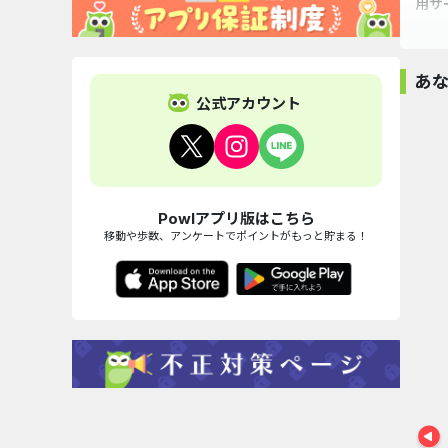
用サ
AL
あ
１三
公式アカウント
・A
・当
※2
Powlアプリ版はこちら
外為オンライン
松井証券
JCB Biz ONE（一
スマホ乗
２プ
移動や歩数、アンケートでポイントがもっと貯まる！
160,000pt
iDeCo【口座開...
般）
え.co
56,000pt
170,000pt
70,000
・今
す。
・キ
３ス
・ス
※2