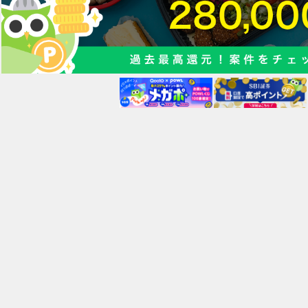
ロ品質の安定資産
まで一部の機関投資家しかアクセスができなかった安定したオルタナテ
産(大型不動産やインフラなど)が投資対象です。
ャッシュフローが安定しており、上場していないため、上場株式などに
価格変動しにくい特徴があります。
マートフォンで完結
マートフォンさえあれば、口座開設から投資まで全ての手続きを全てペ
レスで完結できます。
資経験がある方・ない方どちらにも、わかりやすい・理解しやすい情報
供します。