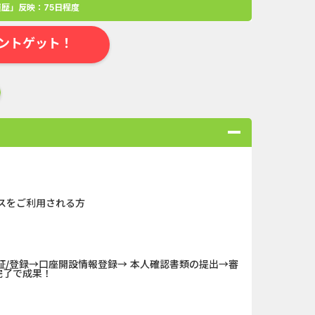
歴」反映：75日程度
ントゲット！
スをご利用される方
合
無料・カンタン
高ポイント
ゲーム
アプリ
クレジットカ
/登録→口座開設情報登録→ 本人確認書類の提出→審
規口座開設...
Double Number Merging...
完了で成果！
ABEMAプレ...
【還元UP中】パズル＆サ...