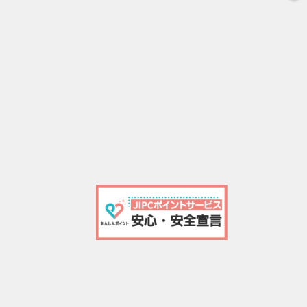
②プ
・今
ブ資
・キ
べて
③ス
・ス
パー
・投
ご提