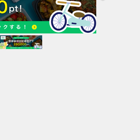
ィ
比
ー
を