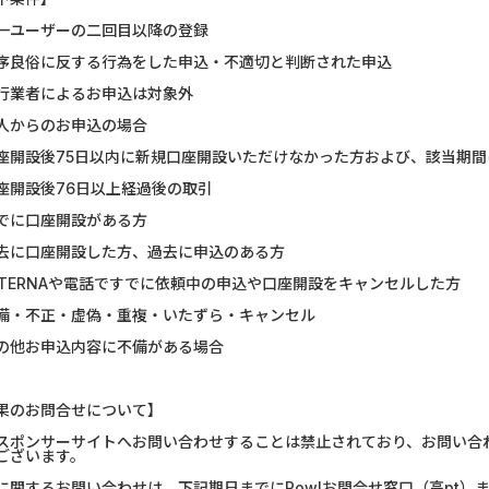
U-NEXT_無料お試し登録
静岡銀行カード
一ユーザーの二回目以降の登録
序良俗に反する行為をした申込・不適切と判断された申込
DOOR賃貸
マネックス証券
行業者によるお申込は対象外
Nielsen（ニールセン）...
みずほ銀行
人からのお申込の場合
座開設後75日以内に新規口座開設いただけなかった方および、該当期
ウォーターカラーソート...
【リピートOK
座開設後76日以上経過後の取引
Nielsen（ニールセン）...
DARWIN fu
でに口座開設がある方
去に口座開設した方、過去に申込のある方
フランチャイズ比較.net
リクルート
LTERNAや電話ですでに依頼中の申込や口座開設をキャンセルした方
備・不正・虚偽・重複・いたずら・キャンセル
【Ipsos iSay】アンケー...
楽天証券（
の他お申込内容に不備がある場合
ホットペッパーグルメ［...
SBI証券 確定
果のお問合せについて】
スポンサーサイトへお問い合わせすることは禁止されており、お問い合
ございます。
に関するお問い合わせは、下記期日までにPowlお問合せ窓口（高pt