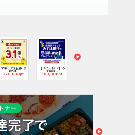
資産運用サービスです。
投資家様向けのファンドが中心）
【PR】三菱ＵＦＪ
カード
120,000pt
マネックス証券（1
【リピートOK】み
リクルートカ
取引1...
ずほ銀...
62,000
170,000pt
100,000pt
ィブ資産（大型不動産やインフラなど）が投資対象で
比べて価格変動しにくい特徴があります。
ーパーレスで完結で