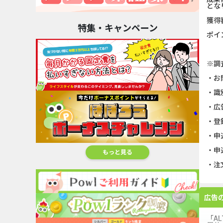
とな
獲得
特集・キャンペーン
ポイ
※調
・お
・識
・広
・登
・申
・申
もっと見る
・注
広告
「A