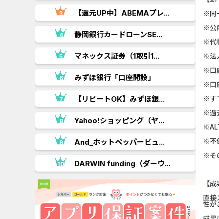
【還元UP中】ABEMAプレ...
※同
※公
.
静岡銀行カードローンSE...
※代
..
マネックス証券（1取引1...
※法
※口
みずほ銀行「口座開設」
※口
.
【リピートOK】みずほ銀...
※す
※過
Yahoo!ショッピング（ヤ...
※A
※不
.
And_ホットペッパービュ...
※そ
..
DARWIN funding（ダーウ...
【成
直接
性が
成果