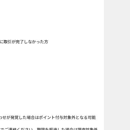
ローンSE...
And_ザ・グランドマフィ...
（1取引1...
And_パズル＆コンクエス...
「口座開設」
iOS_エバーテイル_3日間...
間に取引が完了しなかった方
】みずほ銀...
And_タイトーオンライン...
nding（ダーウ...
iOS_ロイヤルマッチ_SUR...
カード
And_エバーテイル_3日間...
口座開設のみ）
And_スーパーラッキーカ...
拠出年金(i...
Berry Factory Tycoon（...
わせが発覚した場合はポイント付与対象外となる可能
）までご連絡ください。期限を超過した場合は調査対象外