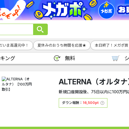
だいま高還元中！
夏休みのおうち時間を応援★
本日終了！メガポ買
キング
無料
ALTERNA（オルタ
新規口座開設後、75日以内に100万
ダウン報酬：
16,500pt