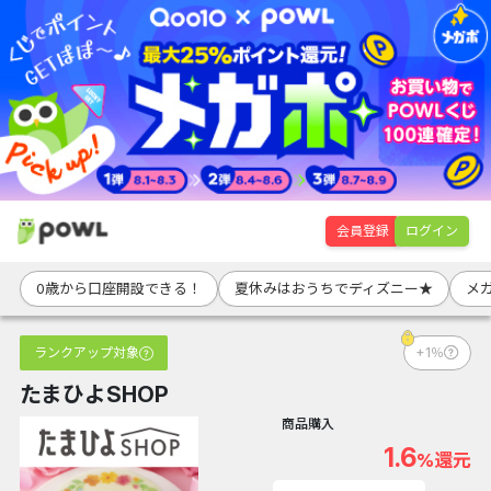
会員登録
ログイン
0歳から口座開設できる！
夏休みはおうちでディズニー★
メ
ランクアップ対象
+1％
たまひよSHOP
商品購入
1.6
%還元