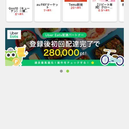
au PAYマーケッ
Temu新規
【リピート専
野菜
安全快適にこだわったオリジナル商品や、人気ブランドとの
ト
用】グロー...
く
20
%還元
Qoo10（キュー
1
0.9
5
%還元
%還元
コラボアイテムも魅力です！
テン）※購...
8
%還元
出産内祝いの通販ギフトサイト
「たまひよの内祝」は、お子様の誕生の喜びを心を込めてお
伝えする、出産内祝いの通販サイトです。
人気の名入れ商品や豊富なオリジナルギフトを無料の写真入
り命名カード「写真でごあいさつカード」を添えてお贈りで
きます。