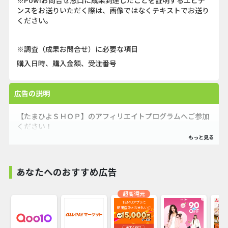
※Powlお問合せ窓口に成果到達したことを証明するエビデ
ンスをお送りいただく際は、画像ではなくテキストでお送り
ください。
※調査（成果お問合せ）に必要な項目
購入日時、購入金額、受注番号
広告の説明
【たまひよＳＨＯＰ】のアフィリエイトプログラムへご参加
ください！
妊娠育児ジャンルNO.1雑誌「たまごクラブ」「ひよこクラ
ブ」から生まれた全国のママを応援する、『たまひよＳＨＯ
Ｐ』のアフィリエイトプログラムへご参加ください。
あなたへのおすすめ広告
先輩ママたちの声から生まれたオリジナル商品いっぱい
超高還元
「たまひよSHOP」は、妊娠中に必要なマタニティグッズ
や、赤ちゃんとママにとってうれしい機能性やデザインにこ
だわったグッズが勢ぞろい。