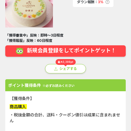
ダウン報酬：
3%
「獲得審査中」反映：即時～3日程度
「獲得履歴」反映：60日程度
新規会員登録をしてポイントゲット！
最大3,300pt
シェアする
ポイント獲得条件
※必ずお読みください
【獲得条件】
商品購入
・税抜金額の合計、送料・クーポン値引は成果に含まれませ
ん