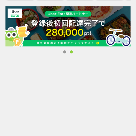
メルマガでは毎日新商品を紹介
また、今なら新規会員登録するとすぐに使える500円分のポ
イントをプレゼントしています！
会員登録はこちら：
https://www.kbwine.com/newmemberregister
・トライアルセット（送料無料）
『最近ちょっとワインが気になる・・・』
そう思ったが吉日！まずは、こちらのワインからレッツトラ
イ！
タイプの違う赤ワイン、白ワイン各3本をセレクト。
・ミステリーセット（送料無料）
何が入っているかお楽しみ♪
お試しミステリーセット。（一部訳あり品が入ることもござ
います）