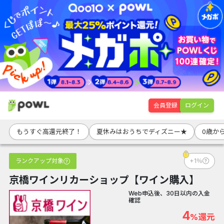
会員登録
ログイン
もうすぐ高還元終了！
夏休みはおうちでディズニー★
0歳か
ランクアップ対象
+1％
京橋ワインリカーショップ【ワイン購入】
Web申込後、30日以内の入金
確認
4
%還元