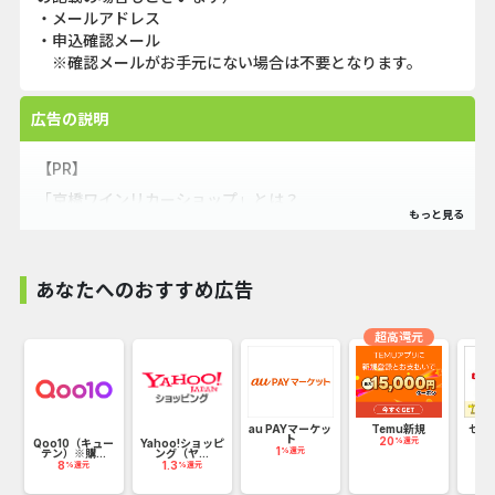
・メールアドレス
・申込確認メール
※確認メールがお手元にない場合は不要となります。
広告の説明
【PR】
「京橋ワインリカーショップ」とは？
楽天市場出店の4万店以上の店舗の中で、トップに入る有力
店の自社本店サイトです。
初心者の方もお楽しみいただけるトライアルセット、ガチャ
あなたへのおすすめ広告
を引くような楽しみのあるミステリーセットもご用意してお
ります。
超高還元
・楽天市場ショップ・オブ・ザ・イヤーを5度受賞
・関東・甲信越エリアでショップ・オブ・ジ・エリアを2度
au PAYマーケッ
Temu新規
セブ
ト
ョ
受賞
20
%還元
Qoo10（キュー
Yahoo!ショッピ
1
1
%還元
テン）※購...
ング（ヤ...
8
1.3
%還元
%還元
・取り扱いアイテム約1,500種類