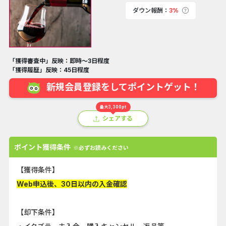
ダウン報酬：
3%
「獲得審査中」反映：即時～3日程度
「獲得履歴」反映：45日程度
新規会員登録をしてポイントゲット！
最大3,300pt
シェアする
ポイント獲得条件
※必ずお読みください
【獲得条件】
Web申込後、30日以内の入金確認
【却下条件】