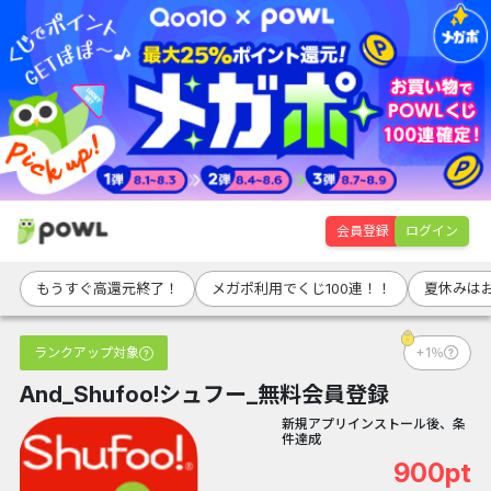
会員登録
ログイン
もうすぐ高還元終了！
メガポ利用でくじ100連！！
夏休みは
ランクアップ対象
+1％
And_Shufoo!シュフー_無料会員登録
新規アプリインストール後、条
件達成
900pt