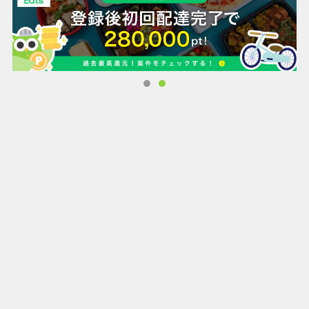
■ドラッグストア
スギ薬局／コスモス
■家具・ホームセンター
カインズ／ケーヨーデイツー／コーナン
■家電量販店
エディオン／ケーズデンキ／ヤマダデンキ
■ファッション
西松屋／しまむら
□他掲載ジャンル
百貨店／食品／化粧品／トイレタリー／雑誌／通販など
【アプリの使い方】