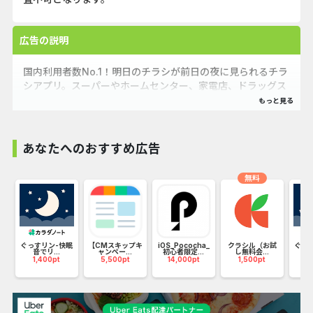
広告の説明
国内利用者数No.1！明日のチラシが前日の夜に見られるチラ
シアプリ。スーパーやホームセンター、家電店、ドラッグス
トア等のチラシで特売情報をいち早く無料でチェック！毎日
届くおすすめレシピを今日の献立のヒントに。
あなたへのおすすめ広告
●利用者No.1チラシアプリ（2020年4月マクロミル調べ）
●全国12万店以上のチラシやお得情報を掲載中
無料
●おかげさまで累計1,700万ダウンロード突破しました！
【掲載店舗例】
回
ぐっすリン-快眠
【CMスキップキ
iOS_Pococha_
クラシル（お試
ぐっ
■スーパーマーケット
音でリ...
ャンペー...
初心者限定...
し無料会...
音
1,400pt
5,500pt
14,000pt
1,500pt
1
イオン／イトーヨーカドー／オークワ／サミット／ベイシア
／万代／ヨークベニマル／ライフ／OKストア／三和／ユニ
バース／オークワ／ヤマナカ／マルエツ／マックスバリュ／
オオゼキ／イズミヤ