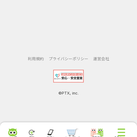
①ホームタブ
新着チラシやクーポンなどのコンテンツをまとめてチェック
できます。
複数の種別のコンテンツを集約した「おすすめ」のほか、
「チラシ」「タイムライン」「クーポン」「ピックアップ」
「イベント」をスワイプして選択できます。
利用規約
プライバシーポリシー
運営会社
②お気に入りタブ
お気に入りに登録したお店のチラシやセール情報などのお買
い得情報が見られます。
©PTX, inc.
③さがすタブ
マップを利用してお店を探すことができます。
近くのお店のチラシを探したり、お目当てのお店のチラシ等
のお得情報が見られます。
スーパーやドラッグストア、ファッションなどカテゴリ別で