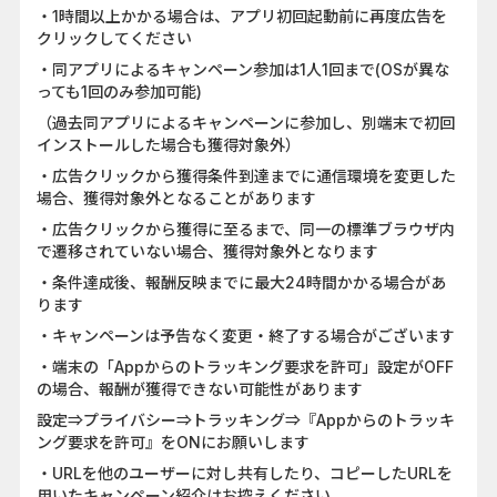
・1時間以上かかる場合は、アプリ初回起動前に再度広告を
クリックしてください
・同アプリによるキャンペーン参加は1人1回まで(OSが異な
っても1回のみ参加可能)
（過去同アプリによるキャンペーンに参加し、別端末で初回
インストールした場合も獲得対象外）
・広告クリックから獲得条件到達までに通信環境を変更した
場合、獲得対象外となることがあります
・広告クリックから獲得に至るまで、同一の標準ブラウザ内
で遷移されていない場合、獲得対象外となります
・条件達成後、報酬反映までに最大24時間かかる場合があ
ります
・キャンペーンは予告なく変更・終了する場合がございます
・端末の「Appからのトラッキング要求を許可」設定がOFF
の場合、報酬が獲得できない可能性があります
設定⇒プライバシー⇒トラッキング⇒『Appからのトラッキ
ング要求を許可』をONにお願いします
・URLを他のユーザーに対し共有したり、コピーしたURLを
用いたキャンペーン紹介はお控えください