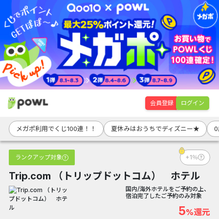
会員登録
ログイン
メガポ利用でくじ100連！！
夏休みはおうちでディズニー★
ランクアップ対象
+1％
Trip.com （トリップドットコム） ホテル
国内/海外ホテルをご予約の上、
宿泊完了したご予約のみ対象
5
%還元