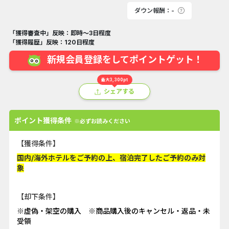
ダウン報酬：-
「獲得審査中」反映：即時～3日程度
「獲得履歴」反映：120日程度
新規会員登録をしてポイントゲット！
最大3,300pt
シェアする
ポイント獲得条件
※必ずお読みください
【獲得条件】
国内/海外ホテルをご予約の上、宿泊完了したご予約のみ対
象
【却下条件】
※虚偽・架空の購入 ※商品購入後のキャンセル・返品・未
受領