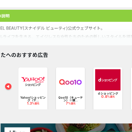
の説明
IDEL BEAUTY(スナイデル ビューティ)公式ウェブサイト。
ルライフを生きる、エイジレスな女性たちのための新しいスタイルを提案
です。
メキッチンやBiopleなどのブランドを持つ株式会社マッシュビューテ
なたへのおすすめ広告
イデルやジェラピケなどを手掛けるマッシュグループのため、公式サイト購入時
トがグループ内で使用できます。
バコス
TACT（モ
ｄショッピング
.
0.8
%還元
Yahoo!ショッピン
Qoo10（キューテ
元
グ（ヤ...
ン）※購...
1.3
7
%還元
%還元