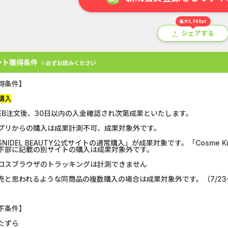
最大3,300pt
シェアする
ント獲得条件
※必ずお読みください
得条件】
購入
EB注文後、30日以内の入金確認され次第成果といたします。
プリからの購入は成果計測不可、成果対象外です。
アプリ
クレジットカード
金融
生活
ショッピング
総
NIDEL BEAUTY公式サイトの通常購入」が成果対象です。「Cosme Kitch
下部に記載の別サイトの購入は成果対象外です。
Double Number Merging...
静岡銀行カード
ロスブラウザのトラッキングは計測できません
売と思われるような同商品の複数購入の場合は成果対象外です。（7/23
U-NEXT_無料お試し登録
【CMスキップ
DOOR賃貸
マネックス証券
下条件】
たずら