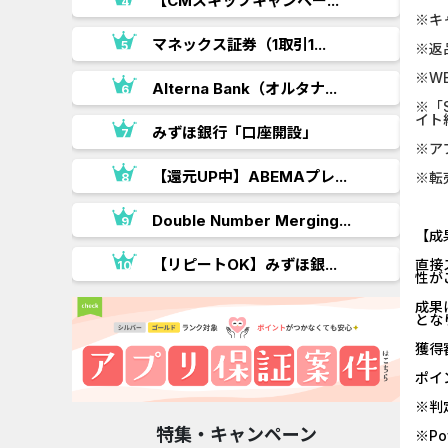
【CMスキップキャンペー...
※キ
.
マネックス証券（1取引1...
※返
※W
Alterna Bank（オルタナ...
※「S
イト
みずほ銀行「口座開設」
※ア
【還元UP中】ABEMAプレ...
※転
Double Number Merging...
【成
【リピートOK】みずほ銀...
直接
性が
成果
とな
獲得
ポイ
※判
特集・キャンペーン
※P