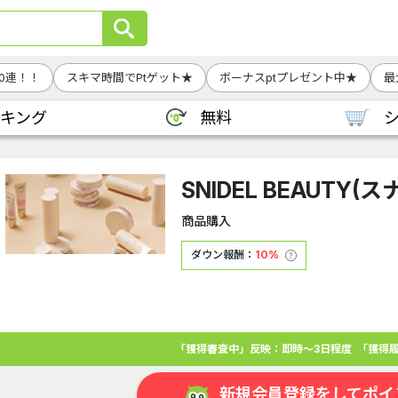
0連！！
スキマ時間でPtゲット★
ボーナスptプレゼント中★
最
キング
無料
SNIDEL BEAUTY
商品購入
ダウン報酬：
10%
「獲得審査中」反映：即時～3日程度
「獲得履
新規会員登録をしてポイ