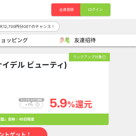
会員登録
ログイン
大12,700円分GETのチャンス！
ショッピング
友達招待
ランクアップ対象
(スナイデル ビューティ)
5.9
%還元
歴」反映：45日程度
ントゲット！