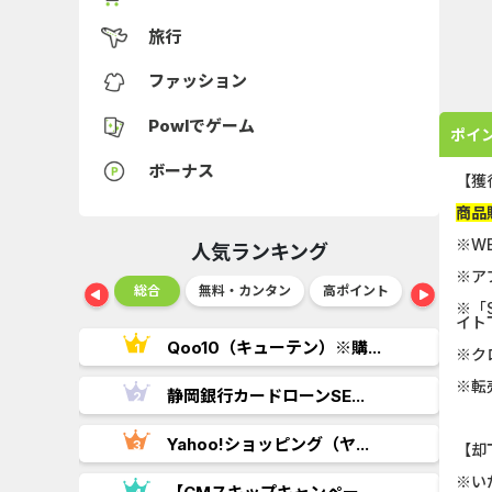
旅行
ファッション
Powlでゲーム
ポイ
ボーナス
【獲
商品
※W
人気ランキング
※ア
ショッピング
総合
無料・カンタン
高ポイント
ゲーム
※「S
イト
..
Qoo10（キューテン）※購...
※ク
※転
.
静岡銀行カードローンSE...
Yahoo!ショッピング（ヤ...
【却
※い