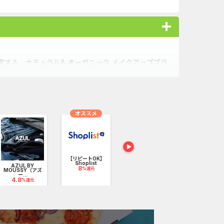
する、ナチュラル& オーガニック メイクアップブラ
ィーラボのプログラムです。
に貯まるMA CARD FOR GO GREENの自社ポ
オススメ
【リピートOK】
レンズアップル
ネットオ
Shoplist
【リピー...
0.3
%還
AZUL BY
8
7
%還元
%還元
MOUSSY（アズ
ー...
4.8
%還元