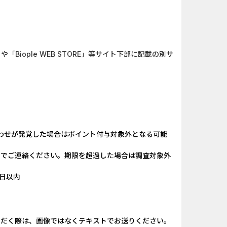
ank（オルタナ...
And_パズル＆コンクエス...
「口座開設」
And_ロードモバイル_SUR...
ABEMAプレ...
iOS_エバーテイル_3日間...
re」や「Biople WEB STORE」等サイト下部に記載の別サ
】みずほ銀...
And_スーパーラッキーカ...
ーチ【男性...
And_タイトーオンライン...
ＵＦＪカード
Berry Factory Tycoon（...
相談中の方...
iOS_パラノイズ_7日以内...
わせが発覚した場合はポイント付与対象外となる可能
）までご連絡ください。期限を超過した場合は調査対象外
日以内
ただく際は、画像ではなくテキストでお送りください。