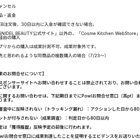
GFS無料特別講座
Alterna B
ャンセル
グリーン・ワークホース...
みずほ銀行
品・返金
EB注文後、30日以内に入金が確認できない場合。
Wood Block Jam（レベル...
【還元UP中】
NIDEL BEAUTY公式サイト」以外の、「Cosme Kitchen WebSto
経由の購入
ホットペッパーグルメ［...
【リピートOK
プリからの購入は成果計測不可、成果対象外です。
【Ipsos iSay】アンケー...
ポケットリサ
売と思われるような同商品の複数購入の場合（7/23～）
Word Search Sea Game（...
【PR】三菱
果のお問合せについて】
クラシル（お試し無料会...
不動産会社で
スポンサーサイトへお問い合わせすることは禁止されており、お問い合
ございます。
に関するお問い合わせは、下記期日までにPowlお問合せ窓口（高pt
ります。
審査中に反映されない（トラッキング漏れ）：アクションした日から80
ントが付与されない（成果調査）：判定日から80日以内
定は「獲得履歴」反映予定の前後に行われます。
owlお問合せ窓口に成果到達したことを証明するエビデンスをお送りい