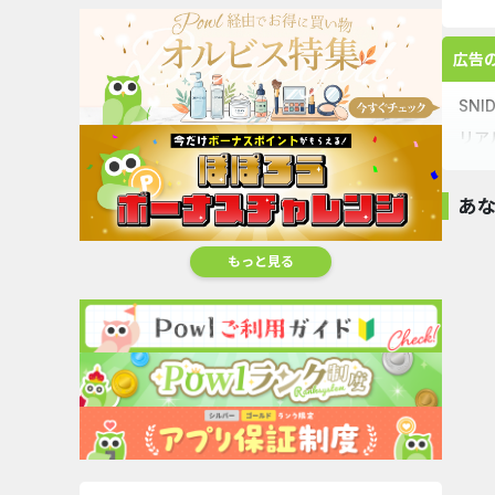
広告
SN
リア
ンド
コス
あ
スナ
イン
オススメ
もっと見る
#デ
DHCオンラインシ
アニメイトオンラ
Rakuten
MORECON
ョップ
インシ...
Fashion(楽天フ...
アコン..
0.8
1.6
4.5
16
%還元
%還元
%還元
%還