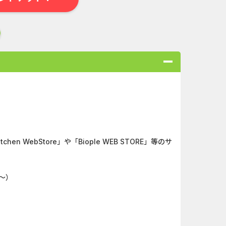
合
無料・カンタン
高ポイント
ゲーム
アプリ
クレジットカ
en WebStore」や「Biople WEB STORE」等のサ
ローンSE...
Double Number Merging...
～）
キャンペー...
And_マフィア・シティ-...
（1取引1...
And_ミステリータウン：...