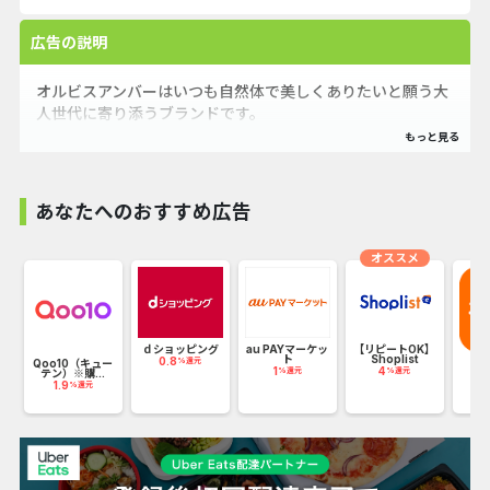
広告の説明
オルビスアンバーはいつも自然体で美しくありたいと願う大
人世代に寄り添うブランドです。
「オルビスアンバー ヴァイタルトリートメントクリーム」
は、大人世代のお悩みに応えるマルチなオールインワンクリ
あなたへのおすすめ広告
ームです。
オススメ
E
ｄショッピング
au PAYマーケッ
【リピートOK】
.
ト
Shoplist
0.8
%還元
Qoo10（キュー
T
1
4
%還元
%還元
テン）※購...
2
1.9
%還元