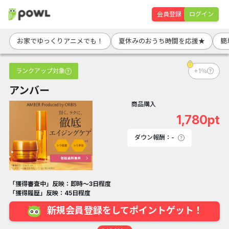
会員登録
ログイン
お家でゆっくりアニメでも！
夏休みのおうち時間を応援★
簡
ランクアップ対象
+1％
アンバー
商品購入
1,780pt
ダウン報酬：-
「獲得審査中」反映：即時～3日程度
「獲得履歴」反映：45日程度
新規会員登録をしてポイントゲット！