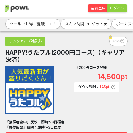
会員登録
ログイン
セールでお得に夏服GET！
スキマ時間でPtゲット★
ボーナス
ランクアップ対象
+1％
HAPPY!うたフル[2000円コース]（キャリア
決済）
2200円コース登録
14,500pt
ダウン報酬：
145pt
「獲得審査中」反映：即時～3日程度
「獲得履歴」反映：即時～3日程度