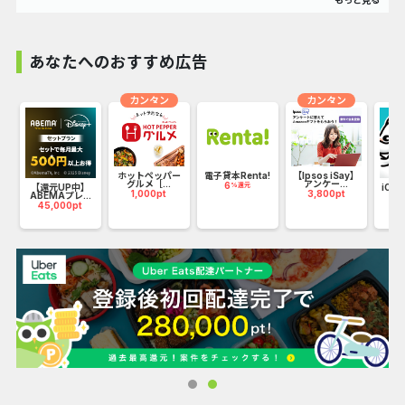
ろん、話題の最新曲・昔懐かしの定番曲・洋楽にアニソンま
で完全網羅！
みんなが嬉しい無料曲も絶賛配信中!!
あなたへのおすすめ広告
カンタン
カンタン
ホットペッパー
電子貸本Renta!
【Ipsos iSay】
グルメ［...
アンケー...
6
%還元
_
【還元UP中】
iOS_
1,000pt
3,800pt
ABEMAプレ...
日
45,000pt
1